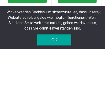
Wir verwenden Cookies, um sicherzustellen, dass unsere
Website so reibungslos wie möglich funktioniert. Wenn
Sie diese Seite weiterhin nutzen, gehen wir davon aus,
dass Sie damit einverstanden sind.
OK
Melitta Grand Aroma
Melitta Harmonie
Kaffeebohnen (8 x 1
Entkoffeiniert
Kilo)
gemahlen Kaffee (12 x
500 gr.)
Ursprünglicher
Aktueller
€
89,76
€
80,80
€
62,40
Preis
Preis
€ 10,10 per kilo
€ 10,40 per kilo
war:
ist:
€89,76
€80,80.