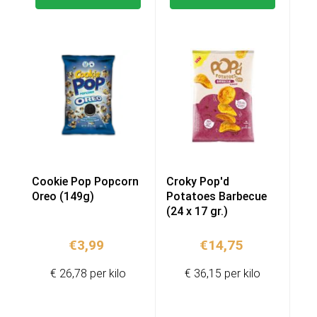
Cookie Pop Popcorn
Croky Pop'd
Oreo (149g)
Potatoes Barbecue
(24 x 17 gr.)
€
3,99
€
14,75
€ 26,78 per kilo
€ 36,15 per kilo