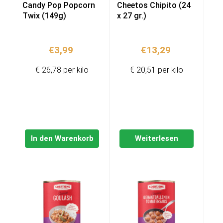
Candy Pop Popcorn
Cheetos Chipito (24
Twix (149g)
x 27 gr.)
€
3,99
€
13,29
€ 26,78 per kilo
€ 20,51 per kilo
In den Warenkorb
Weiterlesen