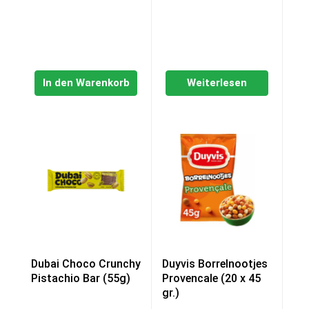
€18,90
€14,49.
In den Warenkorb
Weiterlesen
Dubai Choco Crunchy
Duyvis Borrelnootjes
Pistachio Bar (55g)
Provencale (20 x 45
gr.)