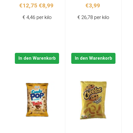
Ursprünglicher
Aktueller
€
12,75
€
8,99
€
3,99
Preis
Preis
€ 4,46 per kilo
€ 26,78 per kilo
war:
ist:
€12,75
€8,99.
In den Warenkorb
In den Warenkorb