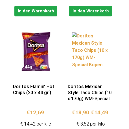
In den Warenkorb
In den Warenkorb
Do­ri­tos Flamin' Hot
Doritos Mexican
Chips (20 x 44 gr.)
Style Taco Chips (10
x 170g) WM-Special
Ursprünglicher
Aktuelle
€
12,69
€
18,90
€
14,49
Preis
Preis
€ 14,42 per kilo
€ 8,52 per kilo
war:
ist: