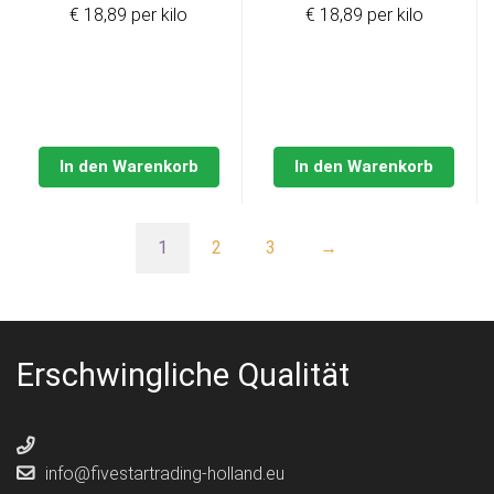
€ 18,89 per kilo
€ 18,89 per kilo
In den Warenkorb
In den Warenkorb
1
2
3
→
Erschwingliche Qualität
info@fivestartrading-holland.eu