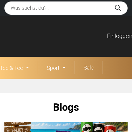
Einlogge
Sale
ffee & Tee
Sport
Blogs