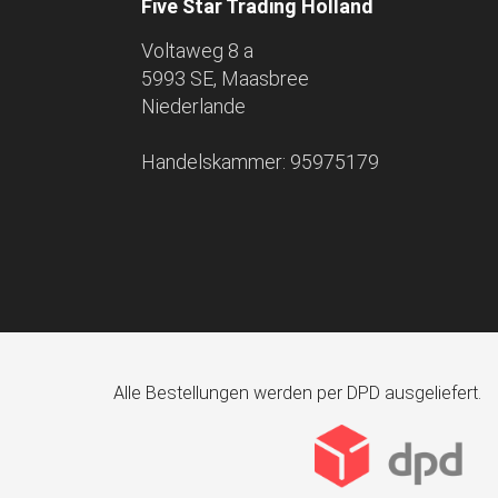
Five Star Trading Holland
Voltaweg 8 a
5993 SE, Maasbree
Niederlande
Handelskammer: 95975179
Alle Bestellungen werden per DPD ausgeliefert.