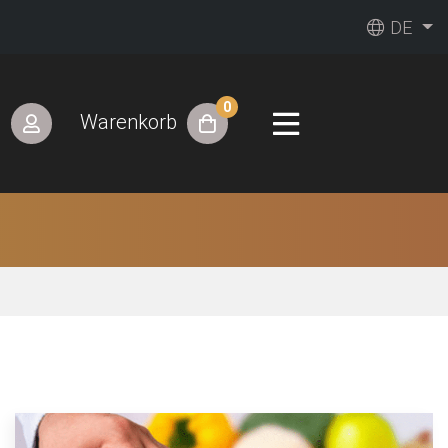
DE
0
n
Warenkorb