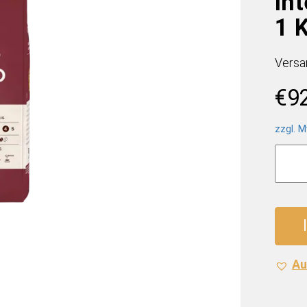
In
1 K
Versa
€
9
zzgl. M
Melitt
Bella
Crem
Inten
Kaffe
(8
x
Au
1
Kilo)
Meng