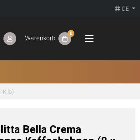
DE
0
n
Warenkorb
 Kilo)
litta Bella Crema