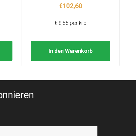
€
102,60
€ 8,55 per kilo
In den Warenkorb
onnieren