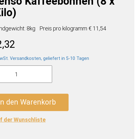
tenso Kaffeebohnen (8 x
ilo)
ndgewicht: 8kg
Preis pro
kilogramm
€ 11,54
2,32
wSt. Versandkosten, geliefert in 5-10 Tagen
a
a
so
ebohnen
In den Warenkorb
f der Wunschliste
e