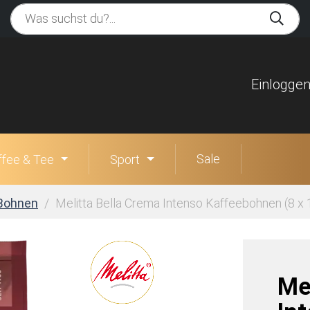
Einlogge
Sale
ffee & Tee
Sport
Bohnen
Melitta Bella Crema Intenso Kaffeebohnen (8 x 1
Me