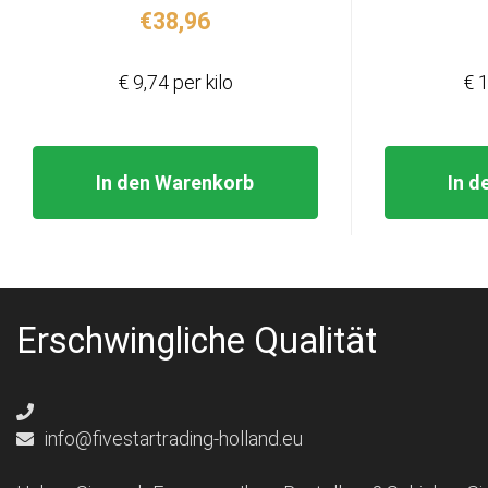
€
38,96
€ 9,74 per kilo
€ 1
In den Warenkorb
In d
Erschwingliche Qualität
info@fivestartrading-holland.eu