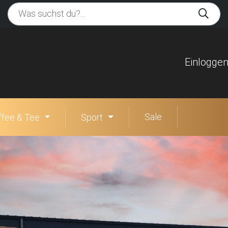
Einlogge
Sale
ffee & Tee
Sport