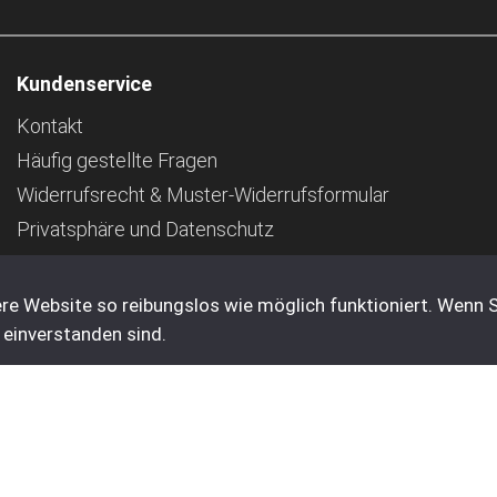
Kundenservice
Kontakt
Häufig gestellte Fragen
Widerrufsrecht & Muster-Widerrufsformular
Privatsphäre und Datenschutz
Pfand
Impressum
re Website so reibungslos wie möglich funktioniert. Wenn S
 einverstanden sind.
ehen sich exklusive Mehrwertsteuer und Versandkosten.