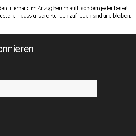
 dem niemand im Anzug herumläuft, sondern jeder bereit
ustellen, dass unsere Kunden zufrieden sind und bleiben.
onnieren