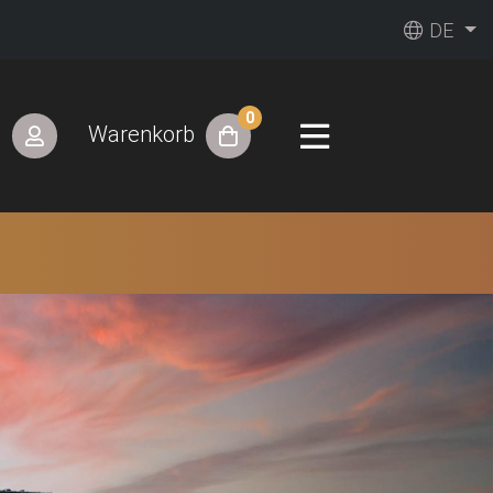
DE
0
n
Warenkorb