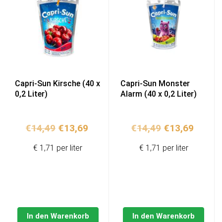
Capri-Sun Kirsche (40 x
Capri-Sun Monster
0,2 Liter)
Alarm (40 x 0,2 Liter)
Ursprünglicher
Aktueller
Ursprünglich
Aktuel
€
14,49
€
13,69
€
14,49
€
13,69
Preis
Preis
Preis
Preis
€ 1,71 per liter
€ 1,71 per liter
war:
ist:
war:
ist:
€14,49
€13,69.
€14,49
€13,69
In den Warenkorb
In den Warenkorb