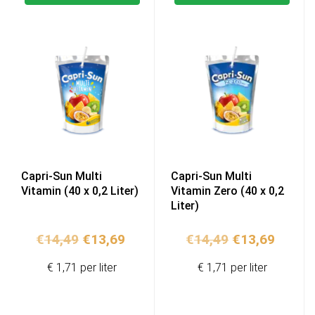
Capri-Sun Multi
Capri-Sun Multi
Vitamin (40 x 0,2 Liter)
Vitamin Zero (40 x 0,2
Liter)
Ursprünglicher
Aktueller
Ursprünglich
Aktuel
€
14,49
€
13,69
€
14,49
€
13,69
Preis
Preis
Preis
Preis
€ 1,71 per liter
€ 1,71 per liter
war:
ist:
war:
ist:
€14,49
€13,69.
€14,49
€13,69