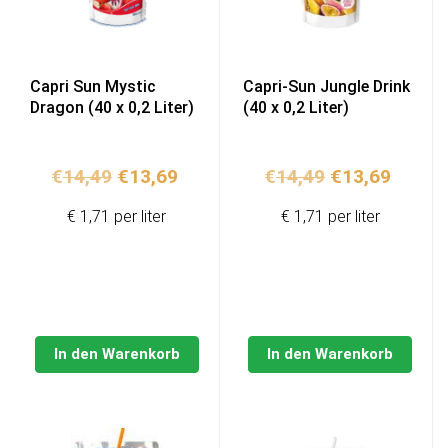
Capri Sun Mystic
Capri-Sun Jungle Drink
Dragon (40 x 0,2 Liter)
(40 x 0,2 Liter)
Ursprünglicher
Aktueller
Ursprünglich
Aktuel
€
14,49
€
13,69
€
14,49
€
13,69
Preis
Preis
Preis
Preis
€ 1,71 per liter
€ 1,71 per liter
war:
ist:
war:
ist:
€14,49
€13,69.
€14,49
€13,69
In den Warenkorb
In den Warenkorb