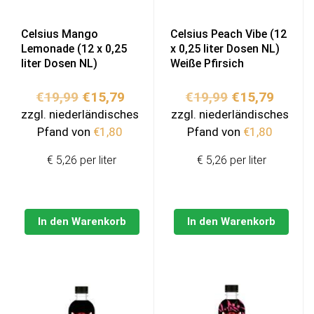
Celsius Mango
Celsius Peach Vibe (12
Lemonade (12 x 0,25
x 0,25 liter Dosen NL)
liter Dosen NL)
Weiße Pfirsich
Ursprünglicher
Aktueller
Ursprünglich
Aktuel
€
19,99
€
15,79
€
19,99
€
15,79
Preis
Preis
Preis
Preis
zzgl. niederländisches
zzgl. niederländisches
war:
ist:
war:
ist:
Pfand von
€
1,80
Pfand von
€
1,80
€19,99
€15,79.
€19,99
€15,79
€ 5,26 per liter
€ 5,26 per liter
In den Warenkorb
In den Warenkorb