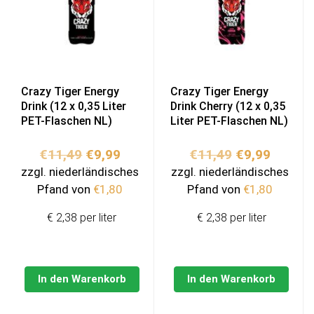
Crazy Tiger Energy
Crazy Tiger Energy
Drink (12 x 0,35 Liter
Drink Cherry (12 x 0,35
PET-Flaschen NL)
Liter PET-Flaschen NL)
Ursprünglicher
Aktueller
Ursprünglich
Aktuell
€
11,49
€
9,99
€
11,49
€
9,99
Preis
Preis
Preis
Preis
zzgl. niederländisches
zzgl. niederländisches
war:
ist:
war:
ist:
Pfand von
€
1,80
Pfand von
€
1,80
€11,49
€9,99.
€11,49
€9,99.
€ 2,38 per liter
€ 2,38 per liter
In den Warenkorb
In den Warenkorb