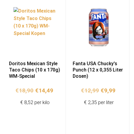
Doritos Mexican Style
Fanta USA Chucky's
Taco Chips (10 x 170g)
Punch (12 x 0,355 Liter
WM-Special
Dosen)
Ursprünglicher
Aktueller
Ursprünglich
Aktuell
€
18,90
€
14,49
€
12,99
€
9,99
Preis
Preis
Preis
Preis
€ 8,52 per kilo
€ 2,35 per liter
war:
ist:
war:
ist:
€18,90
€14,49.
€12,99
€9,99.