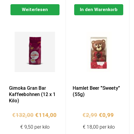
Weiterlesen
In den Warenkorb
Gimoka Gran Bar
Hamlet Beer "Sweety"
Kaffeebohnen (12 x 1
(55g)
Kilo)
Ursprünglicher
Aktueller
Ursprünglich
Aktuell
€
132,00
€
114,00
€
2,99
€
0,99
Preis
Preis
Preis
Preis
€ 9,50 per kilo
€ 18,00 per kilo
war:
ist:
war:
ist: