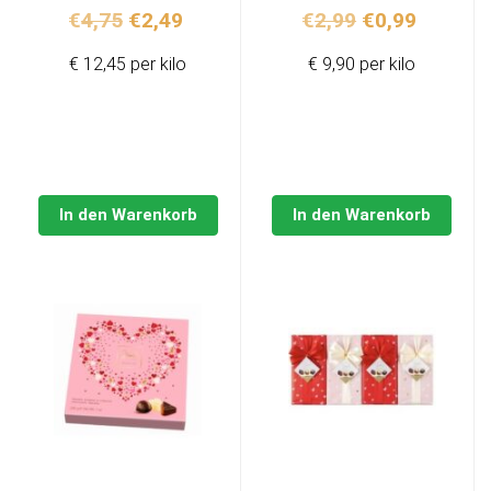
Ursprünglicher
Aktueller
Ursprünglich
Aktuell
€
4,75
€
2,49
€
2,99
€
0,99
Preis
Preis
Preis
Preis
€ 12,45 per kilo
€ 9,90 per kilo
war:
ist:
war:
ist:
€4,75
€2,49.
€2,99
€0,99.
In den Warenkorb
In den Warenkorb