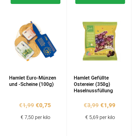
Hamlet Euro-Münzen
Hamlet Gefüllte
und -Scheine (100g)
Ostereier (350g)
Haselnussfüllung
Ursprünglicher
Aktueller
Ursprünglich
Aktuell
€
1,99
€
0,75
€
3,99
€
1,99
Preis
Preis
Preis
Preis
€ 7,50 per kilo
€ 5,69 per kilo
war:
ist:
war:
ist:
€1,99
€0,75.
€3,99
€1,99.