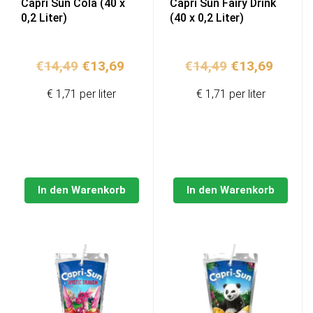
Capri Sun Cola (40 x
Capri Sun Fairy Drink
0,2 Liter)
(40 x 0,2 Liter)
Ursprünglicher
Aktueller
Ursprünglich
Aktuel
€
14,49
€
13,69
€
14,49
€
13,69
Preis
Preis
Preis
Preis
€ 1,71 per liter
€ 1,71 per liter
war:
ist:
war:
ist:
€14,49
€13,69.
€14,49
€13,69
In den Warenkorb
In den Warenkorb