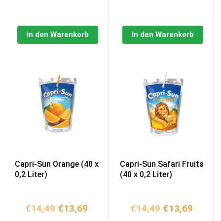
In den Warenkorb
In den Warenkorb
Capri-Sun Orange (40 x
Capri-Sun Safari Fruits
0,2 Liter)
(40 x 0,2 Liter)
Ursprünglicher
Aktueller
Ursprünglich
Aktuel
€
14,49
€
13,69
€
14,49
€
13,69
Preis
Preis
Preis
Preis