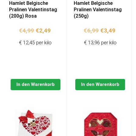
Hamlet Belgische
Hamlet Belgische
Pralinen Valentinstag
Pralinen Valentinstag
(200g) Rosa
(250g)
Ursprünglicher
Aktueller
Ursprünglich
Aktuell
€
4,99
€
2,49
€
6,99
€
3,49
Preis
Preis
Preis
Preis
€ 12,45 per kilo
€ 13,96 per kilo
war:
ist:
war:
ist:
€4,99
€2,49.
€6,99
€3,49.
In den Warenkorb
In den Warenkorb