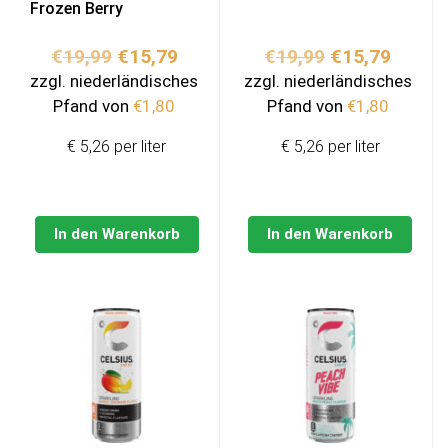
Frozen Berry
Ursprünglicher
Aktueller
Ursprünglich
Aktuel
€
19,99
€
15,79
€
19,99
€
15,79
Preis
Preis
Preis
Preis
zzgl. niederländisches
zzgl. niederländisches
war:
ist:
war:
ist:
Pfand von
€
1,80
Pfand von
€
1,80
€19,99
€15,79.
€19,99
€15,79
€ 5,26 per liter
€ 5,26 per liter
In den Warenkorb
In den Warenkorb