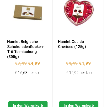
Hamlet Belgische
Hamlet Cupido
Schokoladenflocken-
Cherises (125g)
Trüffelmischung
(300g)
Ursprünglicher
Aktueller
Ursprünglich
Aktuell
€
7,49
€
4,99
€
4,49
€
1,99
Preis
Preis
Preis
Preis
€ 16,63 per kilo
€ 15,92 per kilo
war:
ist:
war:
ist:
€7,49
€4,99.
€4,49
€1,99.
In den Warenkorb
In den Warenkorb