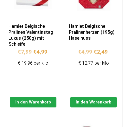
Hamlet Belgische
Hamlet Belgische
Pralinen Valentinstag
Pralinenherzen (195g)
Luxus (250g) mit
Haselnuss
Schleife
Ursprünglicher
Aktueller
Ursprünglich
Aktuell
€
7,99
€
4,99
€
4,99
€
2,49
Preis
Preis
Preis
Preis
€ 19,96 per kilo
€ 12,77 per kilo
war:
ist:
war:
ist:
€7,99
€4,99.
€4,99
€2,49.
In den Warenkorb
In den Warenkorb