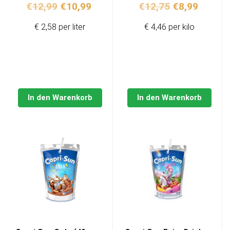
Ursprünglicher
Aktueller
Ursprünglich
Aktuell
€
12,99
€
10,99
€
12,75
€
8,99
Preis
Preis
Preis
Preis
€ 2,58 per liter
€ 4,46 per kilo
war:
ist:
war:
ist:
€12,99
€10,99.
€12,75
€8,99.
In den Warenkorb
In den Warenkorb