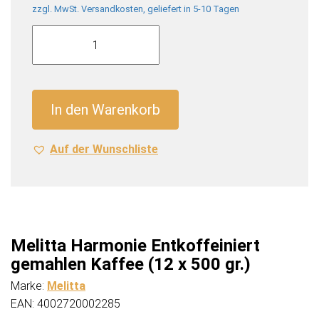
zzgl. MwSt. Versandkosten, geliefert in 5-10 Tagen
Melitta
Harmonie
Entkoffeiniert
gemahlen
Kaffee
In den Warenkorb
(12
x
Auf der Wunschliste
500
gr.)
Menge
Melitta Harmonie Entkoffeiniert
gemahlen Kaffee (12 x 500 gr.)
Marke:
Melitta
EAN: 4002720002285