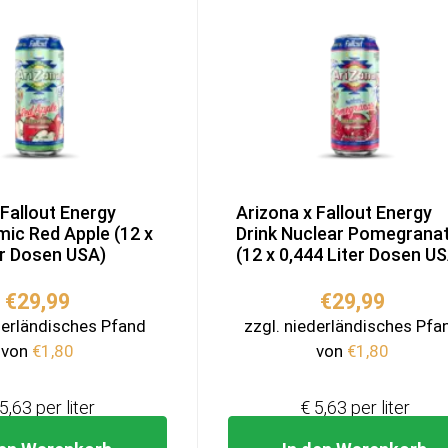
 Fallout Energy
Arizona x Fallout Energy
mic Red Apple (12 x
Drink Nuclear Pomegrana
er Dosen USA)
(12 x 0,444 Liter Dosen U
€
29,99
€
29,99
derländisches Pfand
zzgl. niederländisches Pfa
von
€
1,80
von
€
1,80
5,63 per liter
€ 5,63 per liter