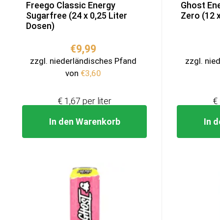
Freego Classic Energy
Ghost Ene
Sugarfree (24 x 0,25 Liter
Zero (12 x
Dosen)
€
9,99
zzgl. niederländisches Pfand
zzgl. nie
von
€
3,60
€ 1,67 per liter
€ 
In den Warenkorb
In 