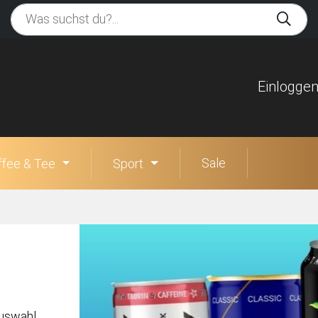
Einlogge
Sale
ffee & Tee
Sport
Auswahl