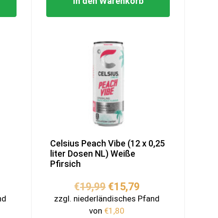
In den Warenkorb
Celsius Peach Vibe (12 x 0,25
liter Dosen NL) Weiße
Pfirsich
icher
tueller
Ursprünglicher
Aktueller
€
19,99
€
15,79
eis
Preis
Preis
nd
zzgl. niederländisches Pfand
:
war:
ist:
von
€
1,80