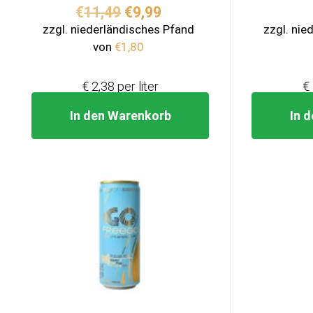
Ursprünglicher
Aktueller
€
11,49
€
9,99
Preis
Preis
zzgl. niederländisches Pfand
zzgl. nie
war:
ist:
von
€
1,80
€11,49
€9,99.
€ 2,38 per liter
€ 
In den Warenkorb
In 