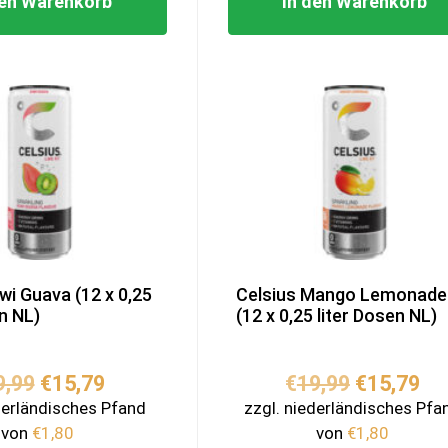
den Warenkorb
In den Warenkorb
iwi Guava (12 x 0,25
Celsius Mango Lemonade
en NL)
(12 x 0,25 liter Dosen NL)
Ursprünglicher
Aktueller
Ursprüngl
Ak
9,99
€
15,79
€
19,99
€
15,79
Preis
Preis
Preis
Pr
derländisches Pfand
zzgl. niederländisches Pfa
war:
ist:
war:
ist
von
€
1,80
von
€
1,80