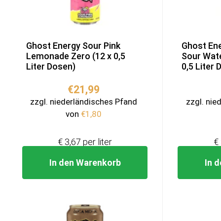
Ghost Energy Sour Pink
Ghost En
Lemonade Zero (12 x 0,5
Sour Wate
Liter Dosen)
0,5 Liter
€
21,99
zzgl. niederländisches Pfand
zzgl. nie
von
€
1,80
€ 3,67 per liter
€ 
In den Warenkorb
In 