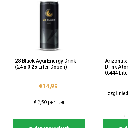
28 Black Açaí Energy Drink
Arizona x
(24 x 0,25 Liter Dosen)
Drink Ato
0,444 Lit
€
14,99
zzgl. nie
€ 2,50 per liter
€ 