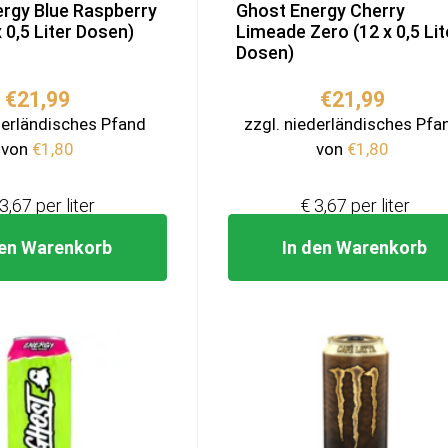
rgy Blue Raspberry
Ghost Energy Cherry
 0,5 Liter Dosen)
Limeade Zero (12 x 0,5 Lit
Dosen)
€
21,99
€
21,99
derländisches Pfand
zzgl. niederländisches Pfa
von
€
1,80
von
€
1,80
3,67 per liter
€ 3,67 per liter
den Warenkorb
In den Warenkorb