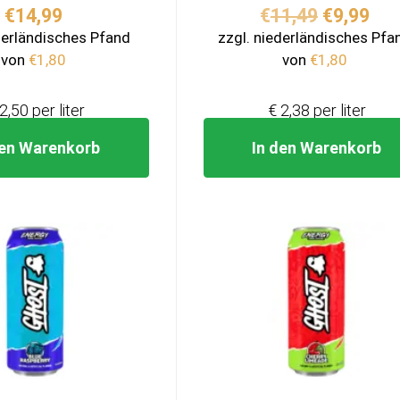
Ursprüng
Akt
€
14,99
€
11,49
€
9,99
Preis
Pre
derländisches Pfand
zzgl. niederländisches Pfa
war:
ist:
von
€
1,80
von
€
1,80
€11,49
€9,
2,50 per liter
€ 2,38 per liter
den Warenkorb
In den Warenkorb