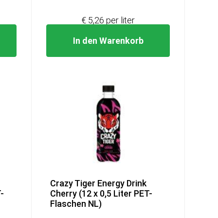
5,79.
€19,99
€15,79.
€ 5,26 per liter
In den Warenkorb
Crazy Tiger Energy Drink
-
Cherry (12 x 0,5 Liter PET-
Flaschen NL)