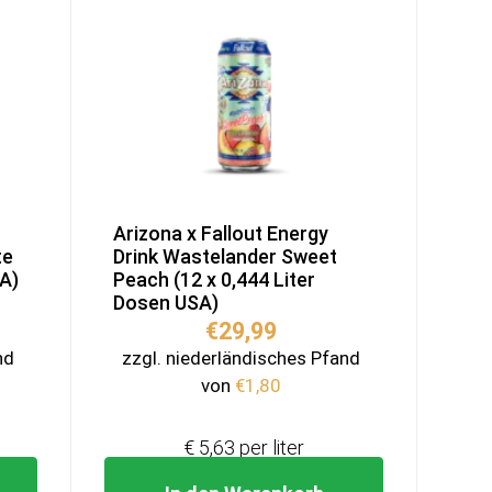
Arizona x Fallout Energy
te
Drink Wastelander Sweet
SA)
Peach (12 x 0,444 Liter
Dosen USA)
€
29,99
nd
zzgl. niederländisches Pfand
von
€
1,80
€ 5,63 per liter