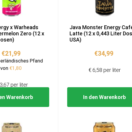
ergy x Warheads
Java Monster Energy Caf
rmelon Zero (12 x
Latte (12 x 0,443 Liter Do
 Dosen)
USA)
€
21,99
€
34,99
derländisches Pfand
von
€
1,80
€ 6,58 per liter
3,67 per liter
den Warenkorb
In den Warenkorb