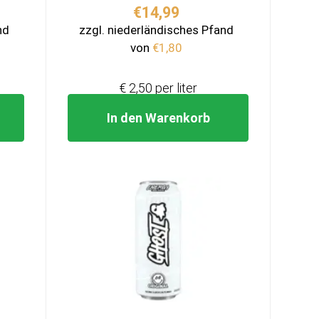
licher
ueller
€
14,99
is
nd
zzgl. niederländisches Pfand
von
€
1,80
99.
€ 2,50 per liter
In den Warenkorb