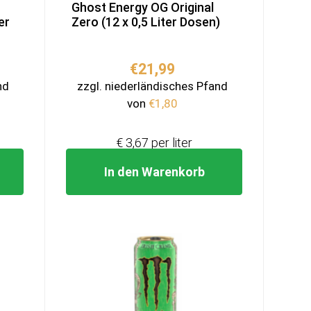
Ghost Energy OG Original
er
Zero (12 x 0,5 Liter Dosen)
€
21,99
nd
zzgl. niederländisches Pfand
von
€
1,80
€ 3,67 per liter
In den Warenkorb