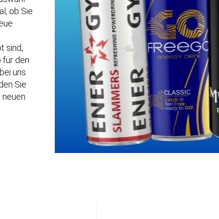
l, ob Sie
neue
t sind,
b für den
bei uns
den Sie
n neuen