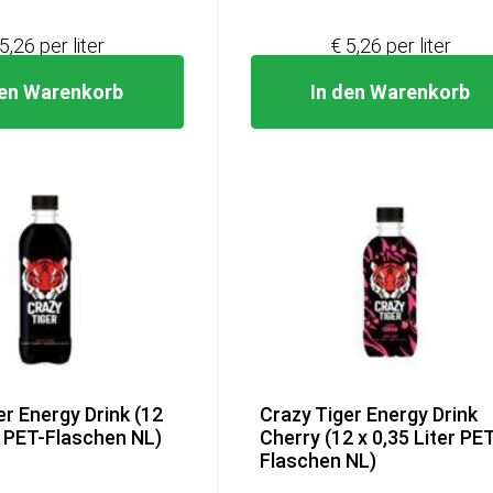
€19,99
€15,79.
€19,99
€1
5,26 per liter
€ 5,26 per liter
den Warenkorb
In den Warenkorb
er Energy Drink (12
Crazy Tiger Energy Drink
er PET-Flaschen NL)
Cherry (12 x 0,35 Liter PET
Flaschen NL)