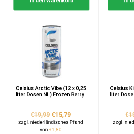
In den Warenkorb
In 
Celsius Arctic Vibe (12 x 0,25
Celsius K
liter Dosen NL) Frozen Berry
liter Dos
Ursprünglicher
Aktueller
€
19,99
€
15,79
€
1
Preis
Preis
zzgl. niederländisches Pfand
zzgl. nie
war:
ist:
von
€
1,80