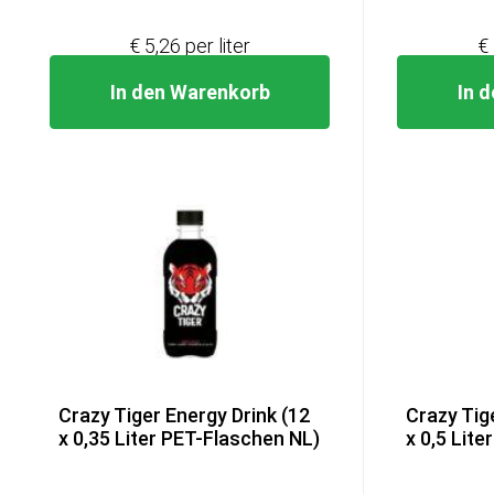
€19,99
€15,79.
€ 5,26 per liter
€ 
In den Warenkorb
In 
Crazy Tiger Energy Drink (12
Crazy Tig
x 0,35 Liter PET-Flaschen NL)
x 0,5 Lit