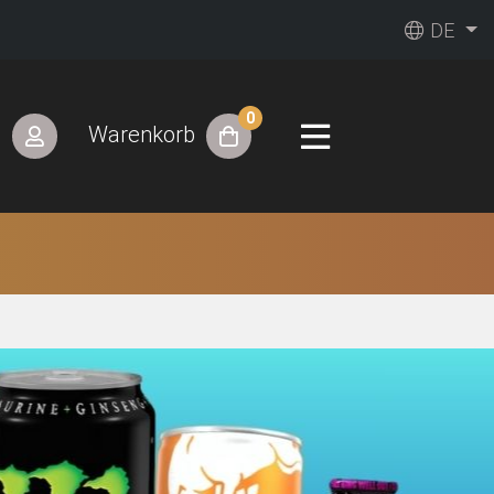
DE
0
n
Warenkorb