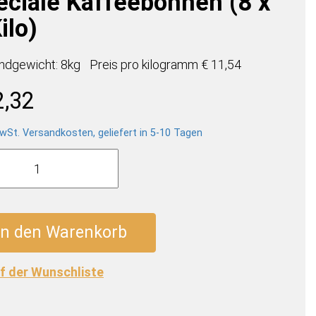
eciale Kaffeebohnen (8 x
ilo)
ndgewicht: 8kg
Preis pro
kilogramm
€ 11,54
2,32
wSt. Versandkosten, geliefert in 5-10 Tagen
a
a
ale
ebohnen
In den Warenkorb
f der Wunschliste
e