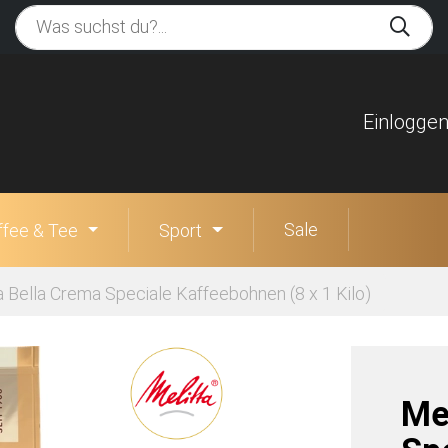
Einlogge
Sale
ffee & Tee
Sport
a Bella Crema Speciale Kaffeebohnen (8 x 1 Kilo)
Me