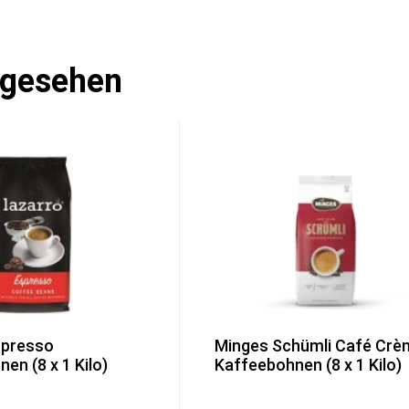
ngesehen
spresso
Minges Schümli Café Crè
en (8 x 1 Kilo)
Kaffeebohnen (8 x 1 Kilo)