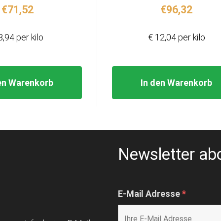
€
71,52
€
96,32
8,94 per kilo
€ 12,04 per kilo
en Warenkorb
In den Warenkorb
Newsletter ab
E-Mail Adresse
*