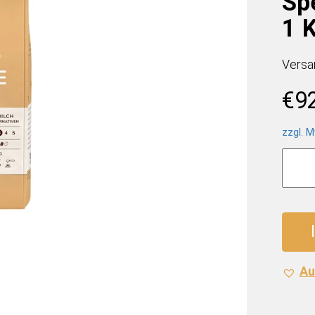
Sp
1 K
Versa
€
9
zzgl. M
Melitt
Bella
Crem
Speci
Kaffe
(8
x
Au
1
Kilo)
Meng