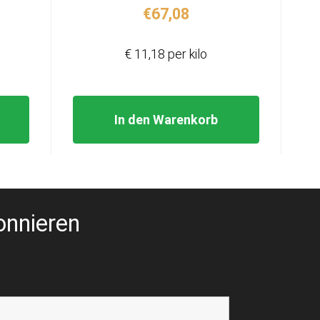
€
67,08
€ 11,18 per kilo
In den Warenkorb
onnieren