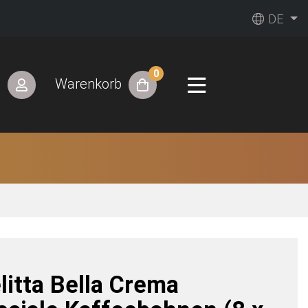
DE
0
n
Warenkorb
litta Bella Crema