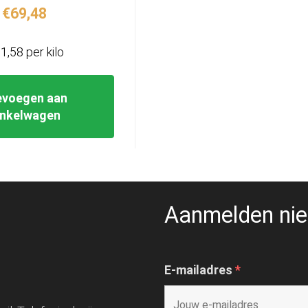
€
69,48
1,58 per kilo
evoegen aan
inkelwagen
Aanmelden nie
E-mailadres
*