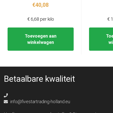
€
40,08
€ 6,68 per kilo
€ 1
Toevoegen aan
To
winkelwagen
w
Betaalbare kwaliteit
info@fivestartrading-holland.eu