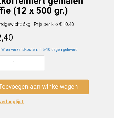
tkoffeiniert gemalen
fie (12 x 500 gr.)
ndgewicht: 6kg
Prijs per
kilo
€ 10,40
2,40
BTW en verzendkosten, in 5-10 dagen geleverd
a
nie
feiniert
en
Toevoegen aan winkelwagen
 verlanglijst