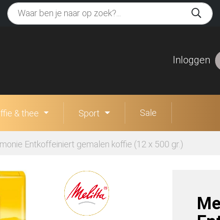
Inloggen
Sale
ffie & thee
Sport
monie Entkoffeiniert gemalen koffie (12 x 500 gr.)
Me