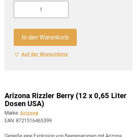
Arizona
Rizzler
Berry
(12
x
In den Warenkorb
0,65
Liter
Auf der Wunschliste
Dosen
USA)
Menge
Arizona Rizzler Berry (12 x 0,65 Liter
Dosen USA)
Marke:
Arizona
EAN: 8721516465399
Genieße eine Explosion von Beerenaromen mit Arizona