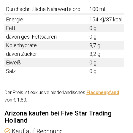
Durchschnittliche Nährwerte pro:
100 ml
Energie
154 Kj/37 kcal
Fett
0 g
davon ges. Fettsäuren
0 g
Kolenhydrate
8,7 g
davon Zucker
8,2 g
Eiweiß
0 g
Salz
0 g
Der Preis ist exklusive niederländisches
Flaschenpfand
von € 1,80.
Arizona kaufen bei Five Star Trading
Holland
Kauf auf Rechnung