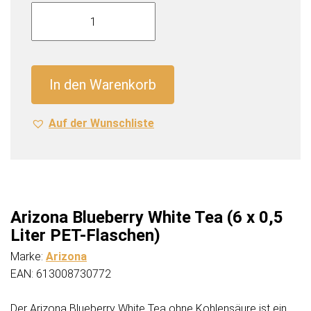
Arizona
Blueberry
White
Tea
(6
In den Warenkorb
x
0,5
Auf der Wunschliste
Liter
PET-
Flaschen)
Menge
Arizona Blueberry White Tea (6 x 0,5
Liter PET-Flaschen)
Marke:
Arizona
EAN: 613008730772
Der Arizona Blueberry White Tea ohne Kohlensäure ist ein