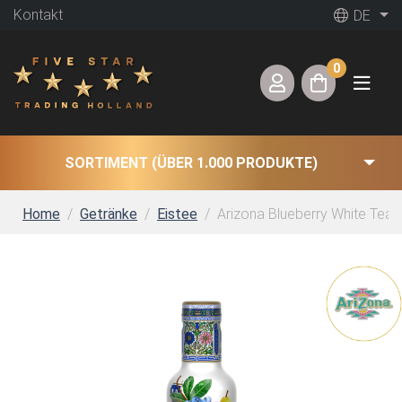
Kontakt
DE
0
SORTIMENT (ÜBER 1.000 PRODUKTE)
Home
Getränke
Eistee
Arizona Blueberry White Tea (