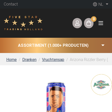
Contact
NL
0
ASSORTIMENT (1.000+ PRODUCTEN)
Home
Dranken
Vruchtensap
Arizona Rizzler Berry (12