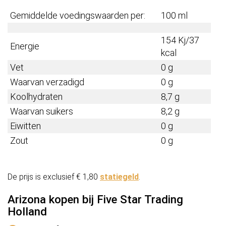
Gemiddelde voedingswaarden per:
100 ml
154 Kj/37
Energie
kcal
Vet
0 g
Waarvan verzadigd
0 g
Koolhydraten
8,7 g
Waarvan suikers
8,2 g
Eiwitten
0 g
Zout
0 g
De prijs is exclusief € 1,80
statiegeld
.
Arizona kopen bij Five Star Trading
Holland