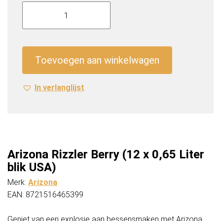
Arizona
Rizzler
Berry
(12
x
Toevoegen aan winkelwagen
0,65
Liter
In verlanglijst
blik
USA)
aantal
Arizona Rizzler Berry (12 x 0,65 Liter
blik USA)
Merk:
Arizona
EAN: 8721516465399
Geniet van een explosie aan bessensmaken met Arizona