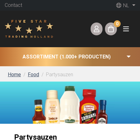
Contact
NL
0
ASSORTIMENT (1.000+ PRODUCTEN)
Home
Food
Partysauzen
Partysauzen