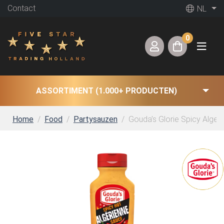
Contact
NL
0
ASSORTIMENT (1.000+ PRODUCTEN)
Home
Food
Partysauzen
Gouda’s Glorie Spicy Alger