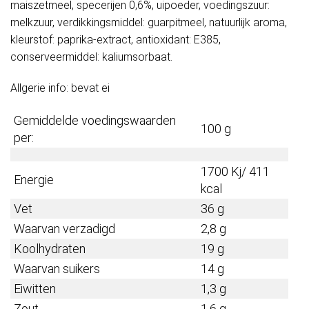
maiszetmeel, specerijen 0,6%, uipoeder, voedingszuur:
melkzuur, verdikkingsmiddel: guarpitmeel, natuurlijk aroma,
kleurstof: paprika-extract, antioxidant: E385,
conserveermiddel: kaliumsorbaat.
Allgerie info: bevat ei
Gemiddelde voedingswaarden
100 g
per:
1700 Kj/ 411
Energie
kcal
Vet
36 g
Waarvan verzadigd
2,8 g
Koolhydraten
19 g
Waarvan suikers
14 g
Eiwitten
1,3 g
Zout
1,6 g