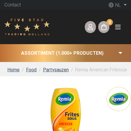
Contact
NL
0
ASSORTIMENT (1.000+ PRODUCTEN)
Home
Food
Partysauzen
Remia American Fritessaus 