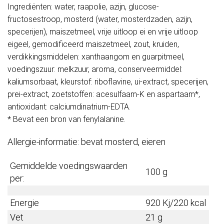
Ingrediënten: water, raapolie, azijn, glucose-
fructosestroop, mosterd (water, mosterdzaden, azijn,
specerijen), maiszetmeel, vrije uitloop ei en vrije uitloop
eigeel, gemodificeerd maiszetmeel, zout, kruiden,
verdikkingsmiddelen: xanthaangom en guarpitmeel,
voedingszuur: melkzuur, aroma, conserveermiddel:
kaliumsorbaat, kleurstof: riboflavine, ui-extract, specerijen,
prei-extract, zoetstoffen: acesulfaam-K en aspartaam*,
antioxidant: calciumdinatrium-EDTA.
* Bevat een bron van fenylalanine.
Allergie-informatie: bevat mosterd, eieren
Gemiddelde voedingswaarden
100 g
per:
Energie
920 Kj/220 kcal
Vet
21 g