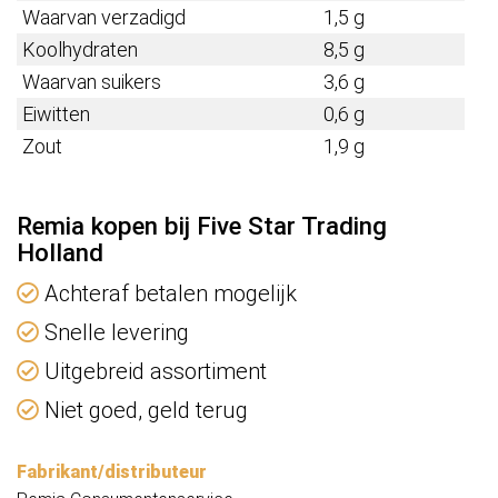
Waarvan verzadigd
1,5 g
Koolhydraten
8,5 g
Waarvan suikers
3,6 g
Eiwitten
0,6 g
Zout
1,9 g
Remia kopen bij Five Star Trading
Holland
Achteraf betalen mogelijk
Snelle levering
Uitgebreid assortiment
Niet goed, geld terug
Fabrikant/distributeur