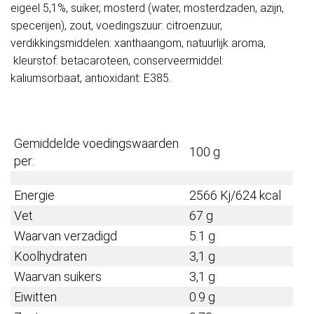
eigeel 5,1%, suiker, mosterd (water, mosterdzaden, azijn,
specerijen), zout, voedingszuur: citroenzuur,
verdikkingsmiddelen: xanthaangom, natuurlijk aroma,
kleurstof: betacaroteen, conserveermiddel:
kaliumsorbaat, antioxidant: E385.
Gemiddelde voedingswaarden
100 g
per:
Energie
2566 Kj/624 kcal
Vet
67 g
Waarvan verzadigd
5.1 g
Koolhydraten
3,1 g
Waarvan suikers
3,1 g
Eiwitten
0.9 g