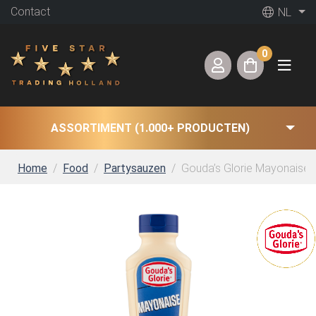
Contact
NL
0
ASSORTIMENT (1.000+ PRODUCTEN)
Home
Food
Partysauzen
Gouda’s Glorie Mayonaise (