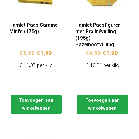
Hamlet Paas Caramel
Hamlet Paasfiguren
Mini's (175g)
met Pralinévulling
(195g)
Hazelnootvulling
Oorspronkelijke
Huidige
Oorspronkelij
Huidige
€
3,99
€
1,99
€
4,39
€
1,99
prijs
prijs
prijs
prijs
€ 11,37 per kilo
€ 10,21 per kilo
was:
is:
was:
is:
€3,99.
€1,99.
€4,39.
€1,99.
Toevoegen aan
Toevoegen aan
winkelwagen
winkelwagen