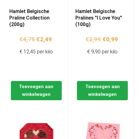
Hamlet Belgische
Hamlet Belgische
Praline Collection
Pralines "I Love You"
(200g)
(100g)
Oorspronkelijke
Huidige
Oorspronkelij
Huidige
€
4,75
€
2,49
€
2,99
€
0,99
prijs
prijs
prijs
prijs
€ 12,45 per kilo
€ 9,90 per kilo
was:
is:
was:
is:
€4,75.
€2,49.
€2,99.
€0,99.
Toevoegen aan
Toevoegen aan
winkelwagen
winkelwagen