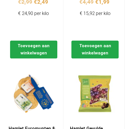
Oorspronkelijke
Huidige
Oorspronkelij
Huidige
€
2,99
€
2,49
€
4,49
€
1,99
prijs
prijs
prijs
prijs
€ 24,90 per kilo
€ 15,92 per kilo
was:
is:
was:
is:
€2,99.
€2,49.
€4,49.
€1,99.
Toevoegen aan
Toevoegen aan
winkelwagen
winkelwagen
Hamlet Euromunten &
Hamlet Gevulde