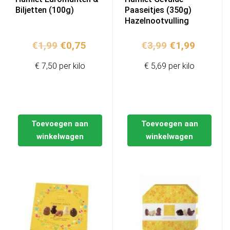
Biljetten (100g)
Paaseitjes (350g)
Hazelnootvulling
Oorspronkelijke
Huidige
Oorspronkelij
Huidige
€
1,99
€
0,75
€
3,99
€
1,99
prijs
prijs
prijs
prijs
€ 7,50 per kilo
€ 5,69 per kilo
was:
is:
was:
is:
€1,99.
€0,75.
€3,99.
€1,99.
Toevoegen aan
Toevoegen aan
winkelwagen
winkelwagen