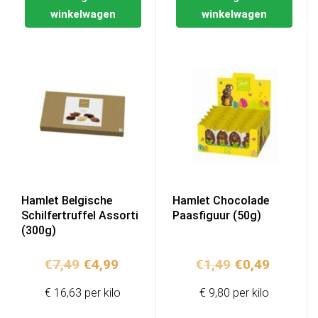
winkelwagen
winkelwagen
Hamlet Belgische
Hamlet Chocolade
Schilfertruffel Assorti
Paasfiguur (50g)
(300g)
Oorspronkelijke
Huidige
Oorspronkelij
Huidige
€
7,49
€
4,99
€
1,49
€
0,49
prijs
prijs
prijs
prijs
€ 16,63 per kilo
€ 9,80 per kilo
was:
is:
was:
is:
€7,49.
€4,99.
€1,49.
€0,49.