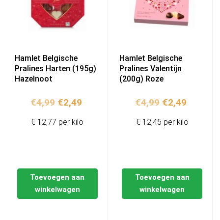
Hamlet Belgische
Hamlet Belgische
Pralines Harten (195g)
Pralines Valentijn
Hazelnoot
(200g) Roze
Oorspronkelijke
Huidige
Oorspronkelij
Huidige
€
4,99
€
2,49
€
4,99
€
2,49
prijs
prijs
prijs
prijs
€ 12,77 per kilo
€ 12,45 per kilo
was:
is:
was:
is:
€4,99.
€2,49.
€4,99.
€2,49.
Toevoegen aan
Toevoegen aan
winkelwagen
winkelwagen