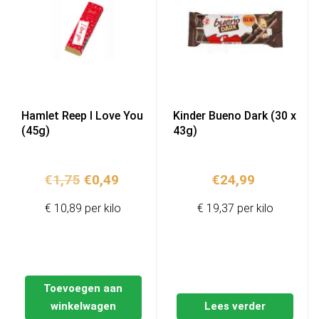
Hamlet Reep I Love You
Kinder Bueno Dark (30 x
(45g)
43g)
Oorspronkelijke
Huidige
€
1,75
€
0,49
€
24,99
prijs
prijs
€ 10,89 per kilo
€ 19,37 per kilo
was:
is:
€1,75.
€0,49.
Toevoegen aan
winkelwagen
Lees verder