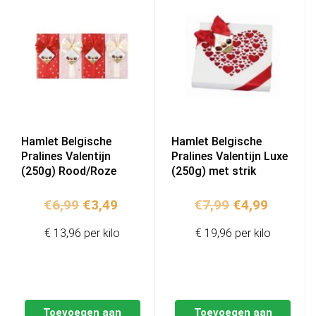
Hamlet Belgische
Hamlet Belgische
Pralines Valentijn
Pralines Valentijn Luxe
(250g) Rood/Roze
(250g) met strik
Oorspronkelijke
Huidige
Oorspronkelij
Huidige
€
6,99
€
3,49
€
7,99
€
4,99
prijs
prijs
prijs
prijs
€ 13,96 per kilo
€ 19,96 per kilo
was:
is:
was:
is:
€6,99.
€3,49.
€7,99.
€4,99.
Toevoegen aan
Toevoegen aan