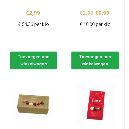
Oorspronkelij
Huidige
€
2,99
€
2,99
€
0,99
prijs
prijs
€ 54,36 per kilo
€ 18,00 per kilo
was:
is:
€2,99.
€0,99.
Toevoegen aan
Toevoegen aan
winkelwagen
winkelwagen