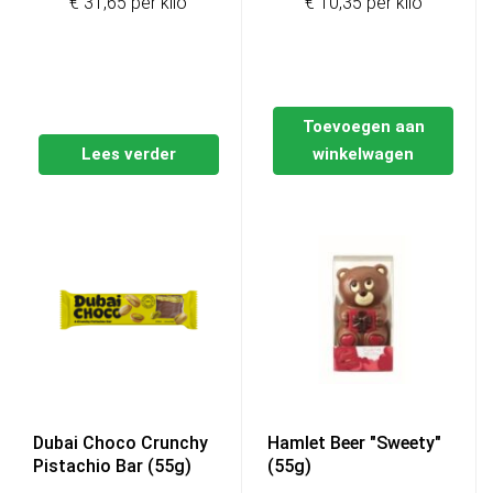
€ 31,65 per kilo
€ 10,35 per kilo
Toevoegen aan
Lees verder
winkelwagen
Dubai Choco Crunchy
Hamlet Beer "Sweety"
Pistachio Bar (55g)
(55g)