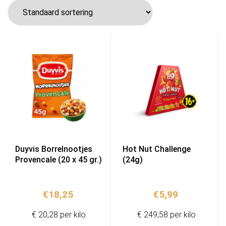
Duyvis Borrelnootjes
Hot Nut Challenge
Provencale (20 x 45 gr.)
(24g)
€
18,25
€
5,99
€ 20,28 per kilo
€ 249,58 per kilo