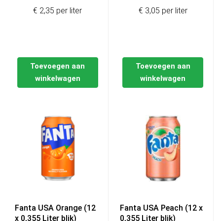
prijs
prijs
€ 2,35 per liter
€ 3,05 per liter
was:
is:
€12,99.
€9,99.
Toevoegen aan
Toevoegen aan
winkelwagen
winkelwagen
Fanta USA Orange (12
Fanta USA Peach (12 x
x 0,355 Liter blik)
0,355 Liter blik)