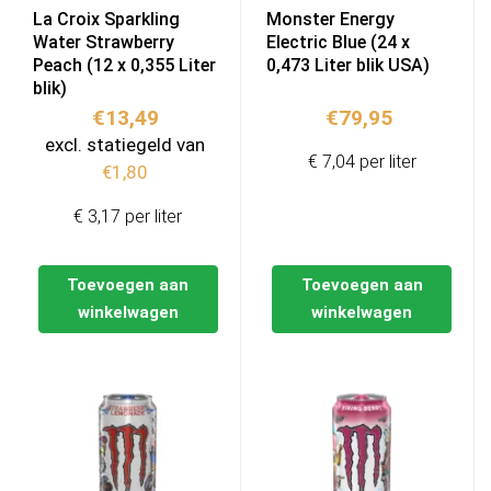
La Croix Sparkling
Monster Energy
Water Strawberry
Electric Blue (24 x
Peach (12 x 0,355 Liter
0,473 Liter blik USA)
blik)
€
13,49
€
79,95
excl. statiegeld van
€ 7,04 per liter
€
1,80
€ 3,17 per liter
Toevoegen aan
Toevoegen aan
winkelwagen
winkelwagen