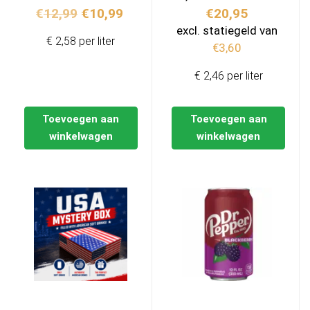
Oorspronkelijke
Huidige
€
12,99
€
10,99
€
20,95
prijs
prijs
excl. statiegeld van
€ 2,58 per liter
was:
is:
€
3,60
€12,99.
€10,99.
€ 2,46 per liter
Toevoegen aan
Toevoegen aan
winkelwagen
winkelwagen