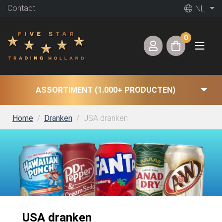
Contact
NL
0
ASSORTIMENT (1.000+ PRODUCTEN)
Home
Dranken
USA dranken
USA dranken