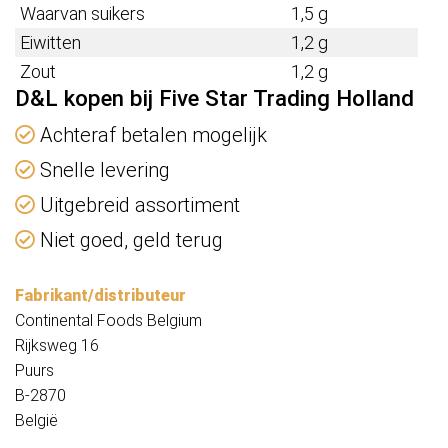
Waarvan suikers
1,5 g
Eiwitten
1,2
g
Zout
1,2
g
D&L kopen bij Five Star Trading Holland
Achteraf betalen mogelijk
Snelle levering
Uitgebreid assortiment
Niet goed, geld terug
Fabrikant/distributeur
Continental Foods Belgium
Rijksweg 16
Puurs
B-2870
België