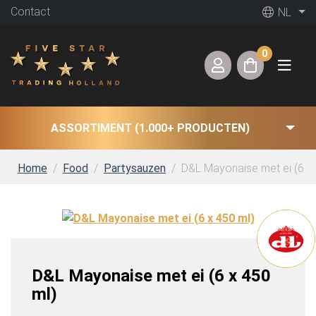
Contact
NL
0
ASSORTIMENT (1.000+ PRODUCTEN)
Home
Food
Partysauzen
D&L Mayonaise met ei (6 x 
D&L Mayonaise met ei (6 x 450
ml)