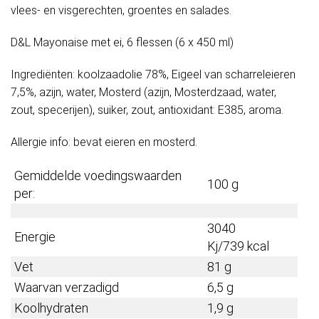
vlees- en visgerechten, groentes en salades.
D&L Mayonaise met ei, 6 flessen (6 x 450 ml)
Ingrediënten: koolzaadolie 78%, Eigeel van scharreleieren
7,5%, azijn, water, Mosterd (azijn, Mosterdzaad, water,
zout, specerijen), suiker, zout, antioxidant: E385, aroma.
Allergie info: bevat eieren en mosterd.
Gemiddelde voedingswaarden
100 g
per:
3040
Energie
Kj/739
kcal
Vet
81 g
Waarvan verzadigd
6,5 g
Koolhydraten
1,9 g