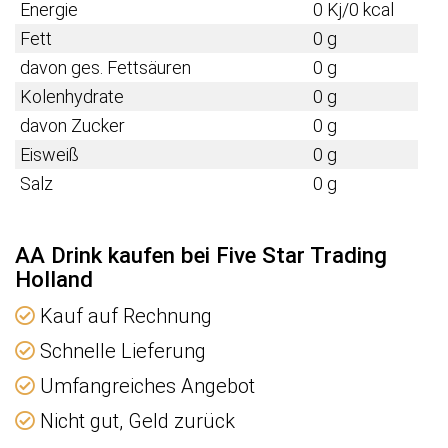
Energie
0 Kj/0 kcal
Fett
0 g
davon ges. Fettsäuren
0 g
Kolenhydrate
0 g
davon Zucker
0 g
Eisweiß
0 g
Salz
0 g
AA Drink kaufen bei Five Star Trading
Holland
Kauf auf Rechnung
Schnelle Lieferung
Umfangreiches Angebot
Nicht gut, Geld zurück