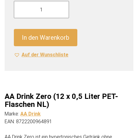
AA
Drink
Zero
(12
x
In den Warenkorb
0,5
Liter
Auf der Wunschliste
PET-
Flaschen
NL)
Menge
AA Drink Zero (12 x 0,5 Liter PET-
Flaschen NL)
Marke:
AA Drink
EAN: 8722200964891
AA Drink Zero ist ein hypertonisches Getränk ohne