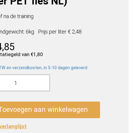
er PET fles NL)
f na de training
ndgewicht: 6kg
Prijs per
liter
€ 2,48
4,85
statiegeld van
€
1,80
BTW en verzendkosten, in 5-10 dagen geleverd
Toevoegen aan winkelwagen
 verlanglijst