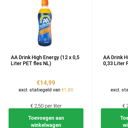
AA Drink High Energy (12 x 0,5
AA Drink H
Liter PET fles NL)
0,33 Liter 
€
14,99
excl. statiegeld van
€
1,80
excl. st
€ 2,50 per liter
€ 
Toevoegen aan
To
winkelwagen
w