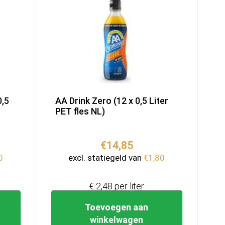
0,5
AA Drink Zero (12 x 0,5 Liter
PET fles NL)
€
14,85
0
excl. statiegeld van
€
1,80
€ 2,48 per liter
Toevoegen aan
winkelwagen