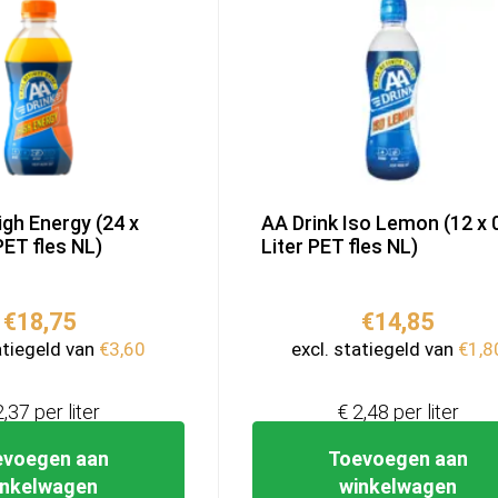
igh Energy (24 x
AA Drink Iso Lemon (12 x 
PET fles NL)
Liter PET fles NL)
€
18,75
€
14,85
atiegeld van
€
3,60
excl. statiegeld van
€
1,8
2,37 per liter
€ 2,48 per liter
evoegen aan
Toevoegen aan
inkelwagen
winkelwagen