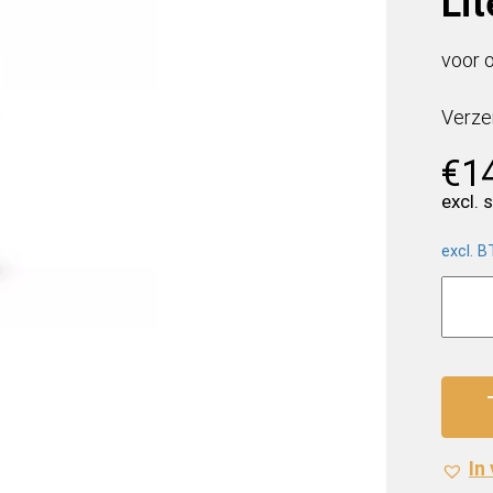
Lit
voor o
Verze
€
1
excl. 
excl. 
AA
Drink
Zero
(12
x
0,5
Liter
In
PET