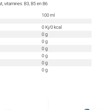
, vitamines: B3, B5 en B6.
100 ml
0 Kj/0 kcal
0 g
0 g
0 g
0 g
0 g
0 g