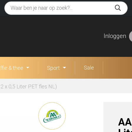
Inloggen
Sale
ffie & thee
Sport
2 x 0,5 Liter PET fles NL)
AA