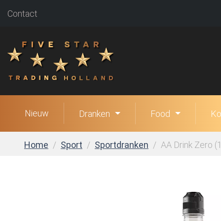
Contact
Nieuw
Dranken
Food
Ko
Home
Sport
Sportdranken
AA Drink Zero (1