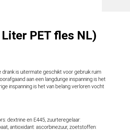
fles
NL)
aantal
 Liter PET fles NL)
 drank is uitermate geschikt voor gebruik ruim
Voorafgaand aan een langdurige inspanning is het
ige inspanning is het van belang verloren vocht
ors: dextrine en E445, zuurteregelaar:
t, antioxidant: ascorbinezuur, zoetstoffen: