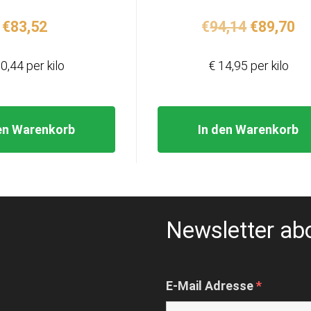
Ursprüng
Ak
€
83,52
€
94,14
€
89,70
Preis
Pr
war:
ist
0,44 per kilo
€ 14,95 per kilo
€94,14
€8
en Warenkorb
In den Warenkorb
Newsletter ab
E-Mail Adresse
*