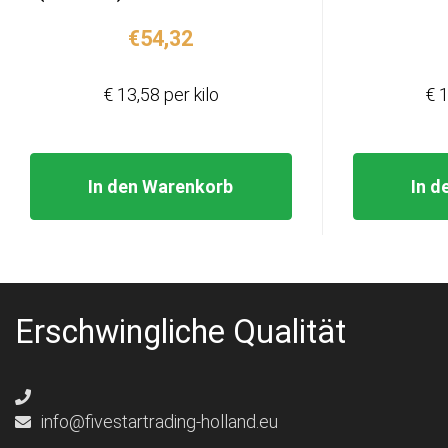
€
54,32
€ 13,58 per kilo
€ 1
In den Warenkorb
In d
Erschwingliche Qualität
info@fivestartrading-holland.eu