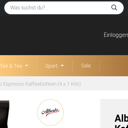
Einlogge
Sale
ffee & Tee
Sport
o Espresso Kaffeebohnen (4 x 1 Kilo)
Al