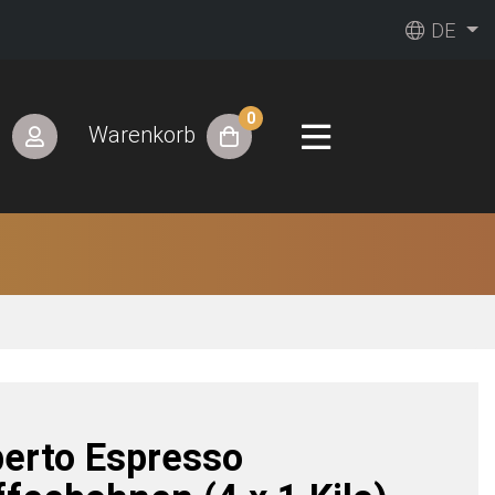
DE
0
n
Warenkorb
berto Espresso