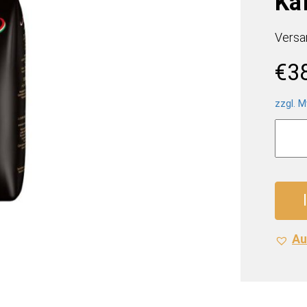
Ka
Versa
€
3
zzgl. M
Alber
Espre
Kaffe
(4
x
1
Kilo)
Au
Meng