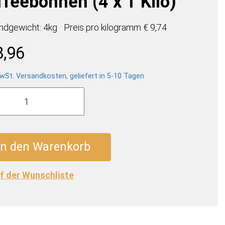
ffeebohnen (4 x 1 Kilo)
ndgewicht: 4kg
Preis pro
kilogramm
€ 9,74
8,96
wSt. Versandkosten, geliefert in 5-10 Tagen
to
sso
ebohnen
In den Warenkorb
f der Wunschliste
e