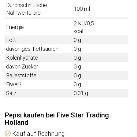
Durchschnittliche
100 ml
Nährwerte pro:
2 KJ/0,5
Energie
kcal
Fett
0 g
davon ges. Fettsäuren
0 g
Kolenhydrate
0 g
davon Zucker
0 g
Ballaststoffe
0 g
Eiweiß
0 g
Salz
0,01 g
Pepsi kaufen bei Five Star Trading
Holland
Kauf auf Rechnung