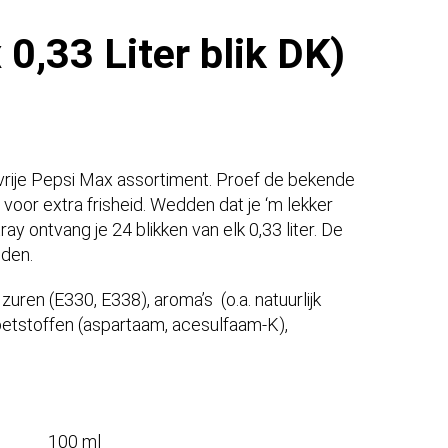
0,33 Liter blik DK)
vrije Pepsi Max assortiment. Proef de bekende
or extra frisheid. Wedden dat je ‘m lekker
y ontvang je 24 blikken van elk 0,33 liter. De
nden.
uren (E330, E338), aroma’s (o.a. natuurlijk
oetstoffen (aspartaam, acesulfaam-K),
100 ml