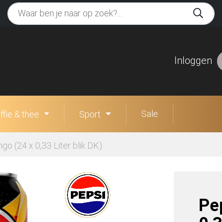
Inloggen
Sale
ffie & thee
Sport
o (24 x 0,33 Liter blik DK)
Pe