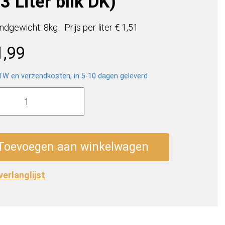
3 Liter blik DK)
ndgewicht: 8kg
Prijs per
liter
€ 1,51
1,99
BTW en verzendkosten, in 5-10 dagen geleverd
o
Toevoegen aan winkelwagen
 verlanglijst