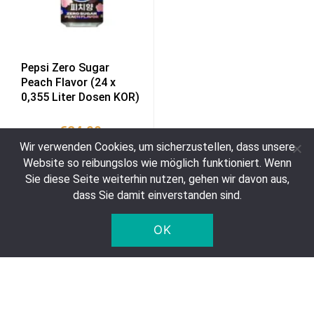
Pepsi Zero Sugar
Peach Flavor (24 x
0,355 Liter Dosen KOR)
€
24,99
Wir verwenden Cookies, um sicherzustellen, dass unsere
€ 2,93 per liter
Website so reibungslos wie möglich funktioniert. Wenn
Sie diese Seite weiterhin nutzen, gehen wir davon aus,
dass Sie damit einverstanden sind.
OK
In den Warenkorb