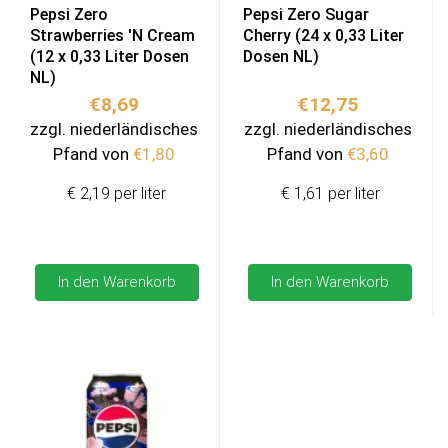
Pepsi Zero
Pepsi Zero Sugar
Strawberries 'N Cream
Cherry (24 x 0,33 Liter
(12 x 0,33 Liter Dosen
Dosen NL)
NL)
€
8,69
€
12,75
zzgl. niederländisches
zzgl. niederländisches
Pfand von
€
1,80
Pfand von
€
3,60
€ 2,19 per liter
€ 1,61 per liter
In den Warenkorb
In den Warenkorb