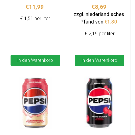
€
11,99
€
8,69
zzgl. niederländisches
€ 1,51 per liter
Pfand von
€
1,80
€ 2,19 per liter
In den Warenkorb
In den Warenkorb