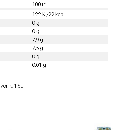
100 ml
122 Kj/22 kcal
0 g
0 g
7,9 g
7,5 g
0 g
0,01 g
von € 1,80.