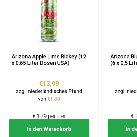
Arizona Apple Lime Rickey (12
Arizona Bl
x 0,65 Liter Dosen USA)
(6 x 0,5 Li
€
13,99
zzgl. niederländisches Pfand
zzgl. nie
von
€
1,80
€ 1,79 per liter
€ 
In den Warenkorb
In d