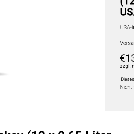
(12
US
USA-I
Versa
€
1
zzgl.
Dieses 
Nicht 