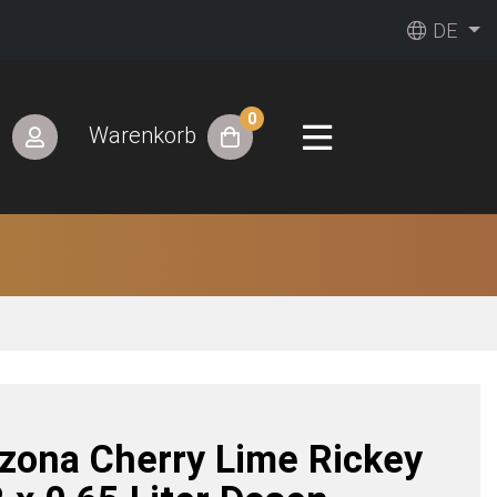
DE
0
n
Warenkorb
izona Cherry Lime Rickey