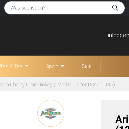
Einlogge
Sale
ffee & Tee
Sport
zona Cherry Lime Rickey (12 x 0,65 Liter Dosen USA)
Ar