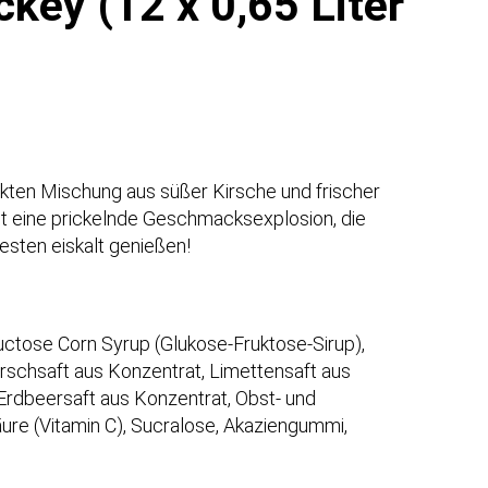
key (12 x 0,65 Liter
ekten Mischung aus süßer Kirsche und frischer
ist eine prickelnde Geschmacksexplosion, die
esten eiskalt genießen!
ructose Corn Syrup (Glukose-Fruktose-Sirup),
rschsaft aus Konzentrat, Limettensaft aus
 Erdbeersaft aus Konzentrat, Obst- und
ure (Vitamin C), Sucralose, Akaziengummi,