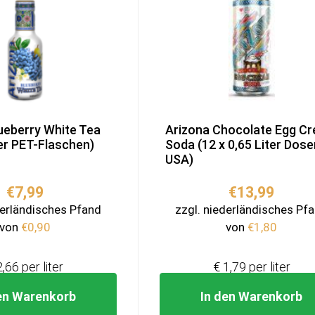
ueberry White Tea
Arizona Chocolate Egg C
ter PET-Flaschen)
Soda (12 x 0,65 Liter Dose
USA)
€
7,99
€
13,99
derländisches Pfand
zzgl. niederländisches Pf
von
€
0,90
von
€
1,80
2,66 per liter
€ 1,79 per liter
en Warenkorb
In den Warenkorb