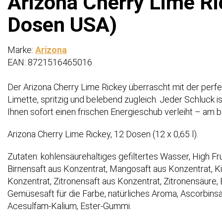
Arizona Cherry Lime Ric
Dosen USA)
Marke:
Arizona
EAN: 8721516465016
Der Arizona Cherry Lime Rickey überrascht mit der perf
Limette, spritzig und belebend zugleich. Jeder Schluck 
Ihnen sofort einen frischen Energieschub verleiht – am b
Arizona Cherry Lime Rickey, 12 Dosen (12 x 0,65 l).
Zutaten: kohlensäurehaltiges gefiltertes Wasser, High F
Birnensaft aus Konzentrat, Mangosaft aus Konzentrat, Ki
Konzentrat, Zitronensaft aus Konzentrat, Zitronensäure,
Gemüsesaft für die Farbe, natürliches Aroma, Ascorbinsä
Acesulfam-Kalium, Ester-Gummi.