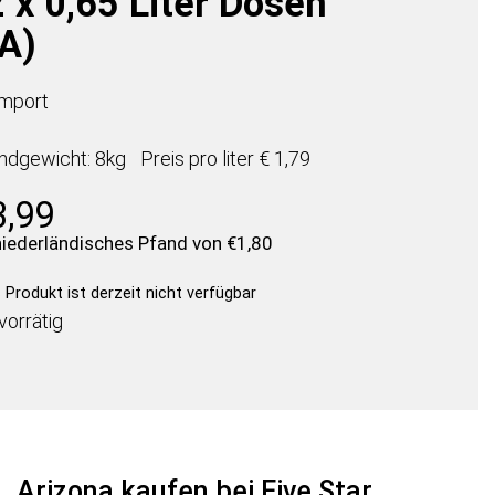
 x 0,65 Liter Dosen
A)
mport
ndgewicht: 8kg
Preis pro
liter
€ 1,79
3,99
 niederländisches Pfand von
€
1,80
Produkt ist derzeit nicht verfügbar
vorrätig
Arizona kaufen bei Five Star