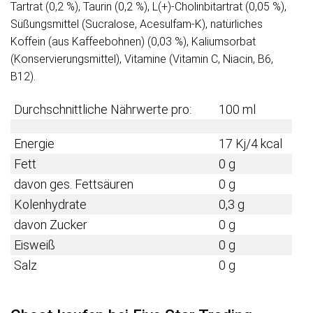
Tartrat (0,2 %), Taurin (0,2 %), L(+)-Cholinbitartrat (0,05 %),
Süßungsmittel (Sucralose, Acesulfam-K), natürliches
Koffein (aus Kaffeebohnen) (0,03 %), Kaliumsorbat
(Konservierungsmittel), Vitamine (Vitamin C, Niacin, B6,
B12).
Durchschnittliche Nährwerte pro:
100 ml
Energie
17 Kj/4 kcal
Fett
0 g
davon ges. Fettsäuren
0 g
Kolenhydrate
0,3 g
davon Zucker
0 g
Eisweiß
0 g
Salz
0 g