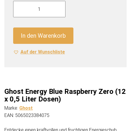
Ghost
Energy
Blue
Raspberry
Zero
In den Warenkorb
(12
x
Auf der Wunschliste
0,5
Liter
Dosen)
Menge
Ghost Energy Blue Raspberry Zero (12
x 0,5 Liter Dosen)
Marke:
Ghost
EAN: 5065023384075
Entdecke einen kraftvollen und fruchtigen Energieschub