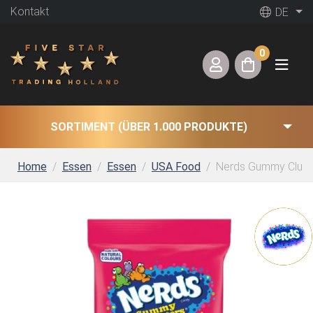
Kontakt
DE
0
SORTIMENT (ÜBER 1.000 PRODUKTE)
Home
Essen
Essen
USA Food
Nerds Gummy Cluste