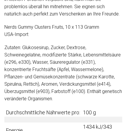
problemlos überall hin mitnehmen. Sie eignen sich
natürlich auch perfekt zum Verschenken an Ihre Freunde.
Nerds Gummy Clusters Fruits, 10 x 113 Gramm
USA-Import
Zutaten: Glukosesirup, Zucker, Dextrose,
Schweinegelatine, modifizierte Stärke, Lebensmittelsäure
(e296, e330), Wasser, Säureregulator (e331),
konzentrierte Fruchtsäfte (Apfel, Wassermelone),
Pflanzen- und Gemüsekonzentrate (schwarze Karotte,
Spirulina, Rettich), Aromen, Verdickungsmittel (e414),
Überzugsmittel (e903), Farbstoff (e100). Enthält genetisch
veränderte Organismen.
Durchschnittliche Nährwerte pro:
100 g
1434 kJ/343
Energie