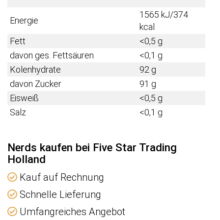
1565 kJ/374
Energie
kcal
Fett
<0,5 g
davon ges. Fettsäuren
<0,1 g
Kolenhydrate
92 g
davon Zucker
91 g
Eisweiß
<0,5 g
Salz
<0,1 g
Nerds kaufen bei Five Star Trading
Holland
Kauf auf Rechnung
Schnelle Lieferung
Umfangreiches Angebot