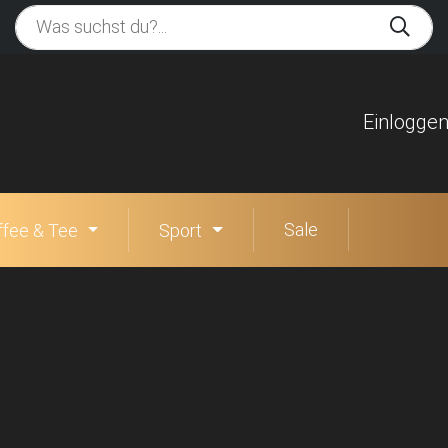
Einlogge
Sale
ffee & Tee
Sport