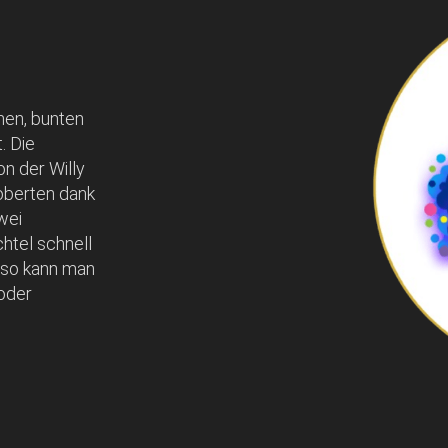
nen, bunten
. Die
n der Willy
oberten dank
wei
tel schnell
 so kann man
oder