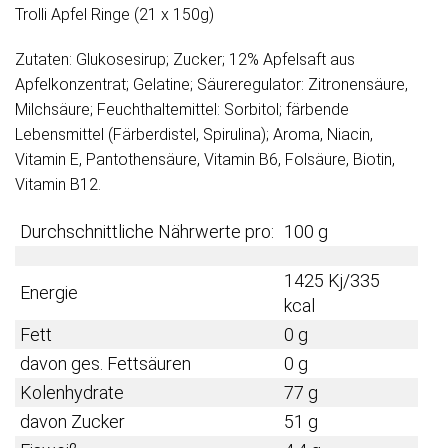
Trolli Apfel Ringe (21 x 150g)
Zutaten: Glukosesirup; Zucker; 12% Apfelsaft aus
Apfelkonzentrat; Gelatine; Säureregulator: Zitronensäure,
Milchsäure; Feuchthaltemittel: Sorbitol; färbende
Lebensmittel (Färberdistel, Spirulina); Aroma, Niacin,
Vitamin E, Pantothensäure, Vitamin B6, Folsäure, Biotin,
Vitamin B12.
Durchschnittliche Nährwerte pro:
100 g
1425 Kj/335
Energie
kcal
Fett
0 g
davon ges. Fettsäuren
0 g
Kolenhydrate
77 g
davon Zucker
51 g