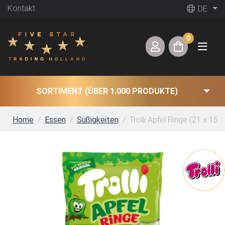
Kontakt
DE
0
SORTIMENT (ÜBER 1.000 PRODUKTE)
Home
Essen
Süßigkeiten
Trolli Apfel Ringe (21 x 150