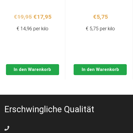
Ursprünglicher
Aktueller
€
19,95
€
17,95
€
5,75
Preis
Preis
€ 14,96 per kilo
€ 5,75 per kilo
war:
ist:
€19,95
€17,95.
In den Warenkorb
In den Warenkorb
Erschwingliche Qualität