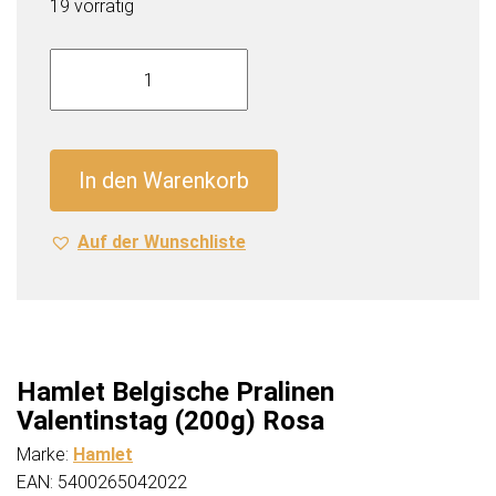
€4,99
€2,49.
19 vorrätig
Hamlet
Belgische
Pralinen
Valentinstag
(200g)
In den Warenkorb
Rosa
Menge
Auf der Wunschliste
Hamlet Belgische Pralinen
Valentinstag (200g) Rosa
Marke:
Hamlet
EAN: 5400265042022