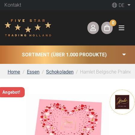
Kontakt
DE
0
SORTIMENT (ÜBER 1.000 PRODUKTE)
Home
Essen
Schokoladen
Hamlet Belgische Pralinen
Angebot!