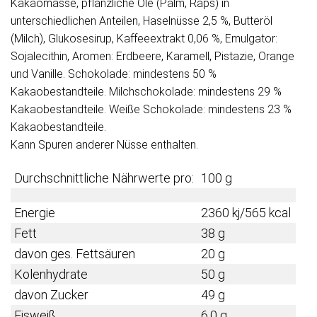
Kakaomasse, pflanzliche Öle (Palm, Raps) in
unterschiedlichen Anteilen, Haselnüsse 2,5 %, Butteröl
(Milch), Glukosesirup, Kaffeeextrakt 0,06 %, Emulgator:
Sojalecithin, Aromen: Erdbeere, Karamell, Pistazie, Orange
und Vanille. Schokolade: mindestens 50 %
Kakaobestandteile. Milchschokolade: mindestens 29 %
Kakaobestandteile. Weiße Schokolade: mindestens 23 %
Kakaobestandteile.
Kann Spuren anderer Nüsse enthalten.
Durchschnittliche Nährwerte pro:
100 g
Energie
2360 kj/565 kcal
Fett
38 g
davon ges. Fettsäuren
20 g
Kolenhydrate
50 g
davon Zucker
49 g
Eisweiß
6,0 g