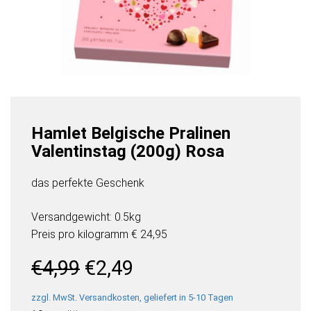
Hamlet Belgische Pralinen
Valentinstag (200g) Rosa
das perfekte Geschenk
Versandgewicht: 0.5kg
Preis pro
kilogramm
€ 24,95
Ursprünglicher
Aktueller
€
4,99
€
2,49
Preis
Preis
war:
ist:
zzgl. MwSt. Versandkosten, geliefert in 5-10 Tagen