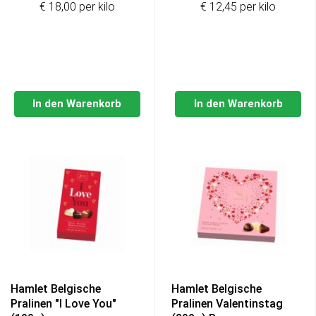
€ 18,00 per kilo
€ 12,45 per kilo
war:
ist:
war:
ist:
€2,99
€0,99.
€4,75
€2,49.
In den Warenkorb
In den Warenkorb
Hamlet Belgische
Hamlet Belgische
Pralinen "I Love You"
Pralinen Valentinstag