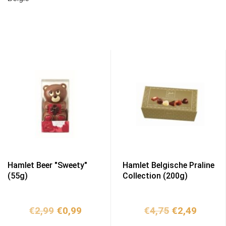
Hamlet Beer "Sweety"
Hamlet Belgische Praline
(55g)
Collection (200g)
Ursprünglicher
Aktueller
Ursprünglic
Aktuel
€
2,99
€
0,99
€
4,75
€
2,49
Preis
Preis
Preis
Preis