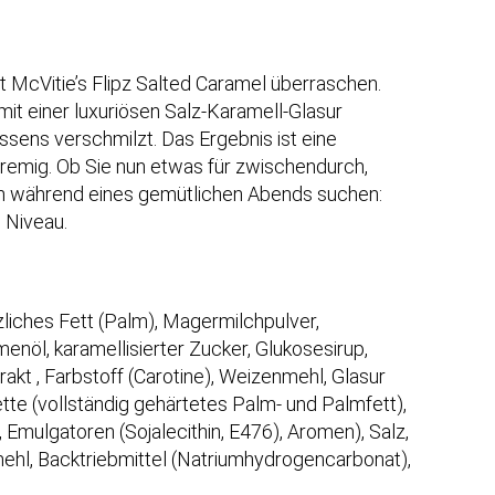
t McVitie’s Flipz Salted Caramel überraschen.
mit einer luxuriösen Salz-Karamell-Glasur
ssens verschmilzt. Das Ergebnis ist eine
cremig. Ob Sie nun etwas für zwischendurch,
en während eines gemütlichen Abends suchen:
 Niveau.
zliches Fett (Palm), Magermilchpulver,
enöl, karamellisierter Zucker, Glukosesirup,
rakt , Farbstoff (Carotine), Weizenmehl, Glasur
te (vollständig gehärtetes Palm- und Palmfett),
 Emulgatoren (Sojalecithin, E476), Aromen), Salz,
mehl, Backtriebmittel (Natriumhydrogencarbonat),