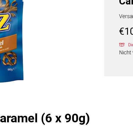
Ca
Versa
€
1
Die
Nicht 
Caramel (6 x 90g)