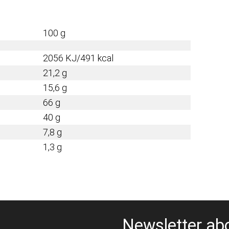
100 g
2056 KJ/491 kcal
21,2 g
15,6 g
66 g
40 g
7,8 g
1,3 g
Newsletter ab