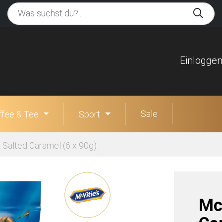
Einlogge
Sale
ffee & Tee
Sport
z Salted Caramel (6 x 90g)
McV