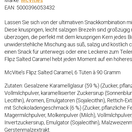
Marke:
McVitie’s
EAN: 5000396053432
Lassen Sie sich von der ultimativen Snackkombination mi
Diese knusprigen, leicht salzigen Brezeln sind großzügig 
überzogen, die perfekt mit dem knusprigen Kern jedes Bi
unwiderstehliche Mischung aus süß, salzig und köstlich 
einen Snack für unterwegs oder eine Leckerei zum Teil
Flipz Salted Caramel hebt jeden Moment auf ein höheres
McVitie’s Flipz Salted Caramel, 6 Tüten à 90 Gramm
Zutaten: Gesalzene Karamellglasur (59 %) (Zucker, pflan
Vollmilchpulver, karamellisierter Zuckersirup (Sonnenblum
Lecithin), Aromen, Emulgatoren (Sojalecithin), Rettich-Ext
mit Schokoladengeschmack (6 %) (Zucker, pflanzliche Fet
Magermilchpulver, Molkenpulver (Milch), Vollmilchpulver,
Invertzuckersirup, Emulgator (Sojalecithin), Malzweizen
Gerstenmalzextrakt.