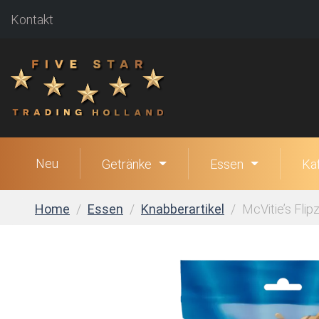
Kontakt
Neu
Getränke
Essen
Ka
Home
Essen
Knabberartikel
McVitie’s Flip