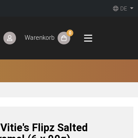
DE
0
n
Warenkorb
itie's Flipz Salted