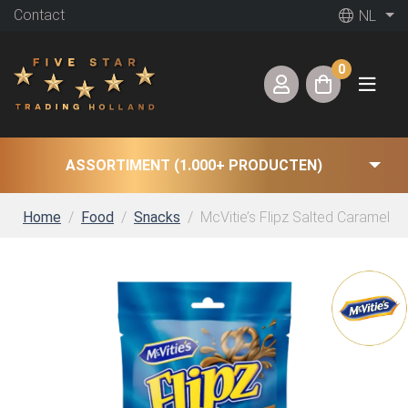
Contact
NL
0
ASSORTIMENT (1.000+ PRODUCTEN)
Home
Food
Snacks
McVitie’s Flipz Salted Caramel (6