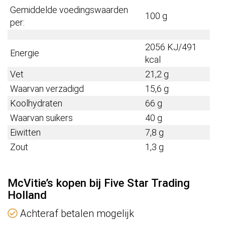
Gemiddelde voedingswaarden
100 g
per:
2056 KJ/491
Energie
kcal
Vet
21,2 g
Waarvan verzadigd
15,6 g
Koolhydraten
66 g
Waarvan suikers
40 g
Eiwitten
7,8 g
Zout
1,3 g
McVitie’s kopen bij Five Star Trading
Holland
Achteraf betalen mogelijk