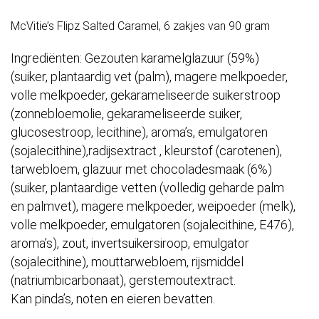
McVitie’s Flipz Salted Caramel, 6 zakjes van 90 gram
Ingrediënten: Gezouten karamelglazuur (59%)
(suiker, plantaardig vet (palm), magere melkpoeder,
volle melkpoeder, gekarameliseerde suikerstroop
(zonnebloemolie, gekarameliseerde suiker,
glucosestroop, lecithine), aroma’s, emulgatoren
(sojalecithine),radijsextract , kleurstof (carotenen),
tarwebloem, glazuur met chocoladesmaak (6%)
(suiker, plantaardige vetten (volledig geharde palm
en palmvet), magere melkpoeder, weipoeder (melk),
volle melkpoeder, emulgatoren (sojalecithine, E476),
aroma’s), zout, invertsuikersiroop, emulgator
(sojalecithine), mouttarwebloem, rijsmiddel
(natriumbicarbonaat), gerstemoutextract.
Kan pinda’s, noten en eieren bevatten.