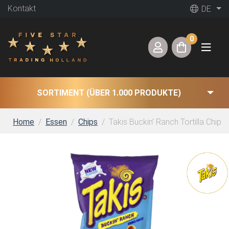
Kontakt
DE
0
SORTIMENT (ÜBER 1.000 PRODUKTE)
Home
Essen
Chips
Takis Buckin’ Ranch Tortilla Chips