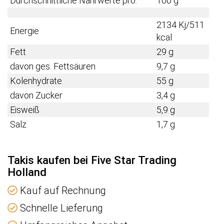
Durchschnittliche Nährwerte pro:
100 g
2134 Kj/511
Energie
kcal
Fett
29 g
davon ges. Fettsäuren
9,7 g
Kolenhydrate
55 g
davon Zucker
3,4 g
Eisweiß
5,9 g
Salz
1,7 g
Takis kaufen bei Five Star Trading
Holland
Kauf auf Rechnung
Schnelle Lieferung