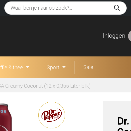
Inloggen
Sale
ffie & thee
Sport
A Creamy Coconut (12 x 0,355 Liter blik)
Dr