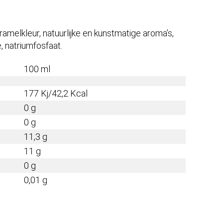
amelkleur, natuurlijke en kunstmatige aroma’s,
, natriumfosfaat.
100 ml
177 Kj/42,2 Kcal
0 g
0 g
11,3 g
11 g
0 g
0,01 g