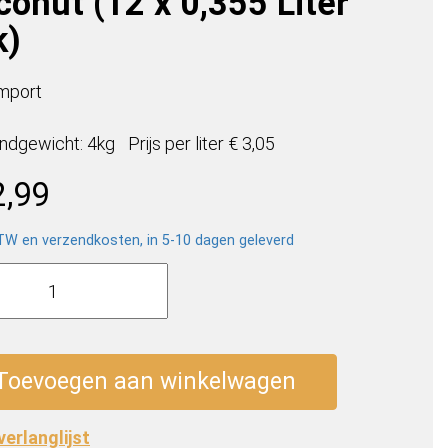
conut (12 x 0,355 Liter
k)
mport
ndgewicht: 4kg
Prijs per
liter
€ 3,05
2,99
BTW en verzendkosten, in 5-10 dagen geleverd
er
my
ut
Toevoegen aan winkelwagen
 verlanglijst