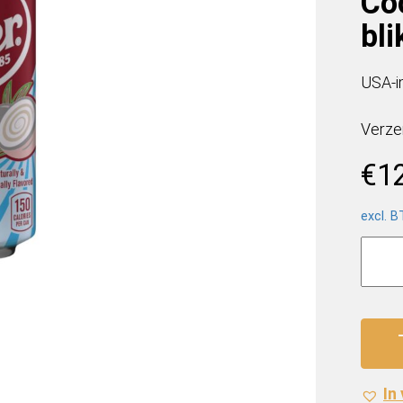
Co
bli
USA-i
Verze
€
1
excl. 
Dr.
Pepp
USA
Crea
Cocon
(12
x
In
0,355