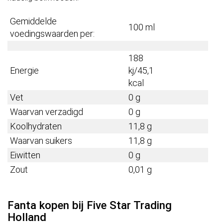
Gemiddelde
100 ml
voedingswaarden per:
188
Energie
kj/45,1
kcal
Vet
0 g
Waarvan verzadigd
0 g
Koolhydraten
11,8 g
Waarvan suikers
11,8 g
Eiwitten
0 g
Zout
0,01 g
Fanta kopen bij Five Star Trading
Holland