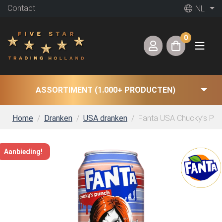
Contact
NL
0
ASSORTIMENT (1.000+ PRODUCTEN)
Home
Dranken
USA dranken
Fanta USA Chucky’s Punch
Aanbieding!