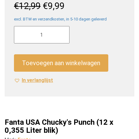
Oorspronkelijke
Huidige
€
12,99
€
9,99
prijs
prijs
was:
is:
excl. BTW en verzendkosten, in 5-10 dagen geleverd
Fanta
€12,99.
€9,99.
USA
Chucky's
Punch
(12
Toevoegen aan winkelwagen
x
0,355
In verlanglijst
Liter
blik)
aantal
Fanta USA Chucky's Punch (12 x
0,355 Liter blik)