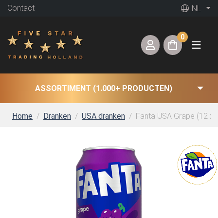
Contact
NL
0
ASSORTIMENT (1.000+ PRODUCTEN)
Home
Dranken
USA dranken
Fanta USA Grape (12 x 0,