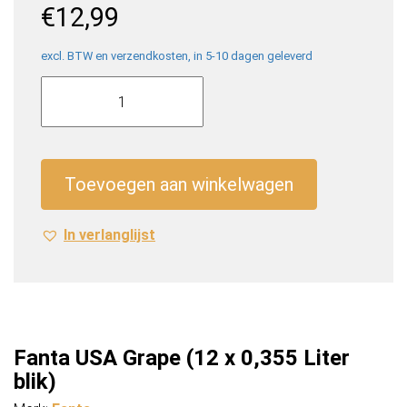
€
12,99
excl. BTW en verzendkosten, in 5-10 dagen geleverd
Fanta
USA
Grape
(12
x
Toevoegen aan winkelwagen
0,355
Liter
In verlanglijst
blik)
aantal
Fanta USA Grape (12 x 0,355 Liter
blik)