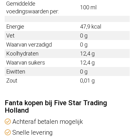
Gemiddelde
100 ml
voedingswaarden per:
Energie
47,9 kcal
Vet
0 g
Waarvan verzadigd
0 g
Koolhydraten
12,4 g
Waarvan suikers
12,4 g
Eiwitten
0 g
Zout
0,01 g
Fanta kopen bij Five Star Trading
Holland
Achteraf betalen mogelijk
Snelle levering