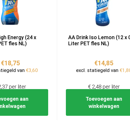
igh Energy (24 x
AA Drink Iso Lemon (12 x 
PET fles NL)
Liter PET fles NL)
€
18,75
€
14,85
atiegeld van
€
3,60
excl. statiegeld van
€
1,8
2,37 per liter
€ 2,48 per liter
evoegen aan
Toevoegen aan
inkelwagen
winkelwagen