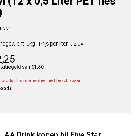
i (12 x 0,5 Liter PET fles
)
rieën
ndgewicht: 6kg
Prijs per
liter
€ 2,04
2,25
statiegeld van
€
1,80
t product is momenteel niet beschikbaar
rkocht
AA Drink kopen bij Five Star