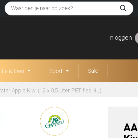
Inloggen
Sale
ffie & thee
Sport
ater Apple Kiwi (12 x 0,5 Liter PET fles NL)
AA