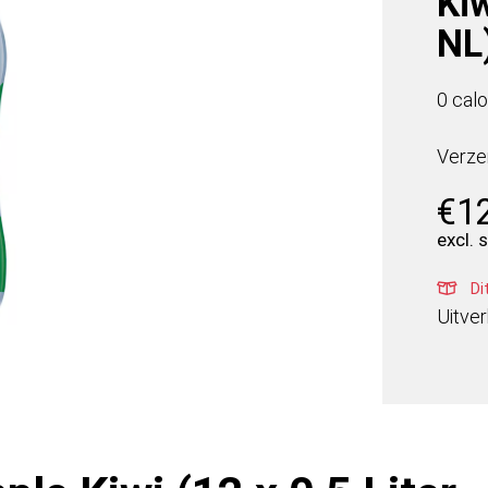
Kiw
NL
0 calo
Verze
€
1
excl. 
Di
Uitve