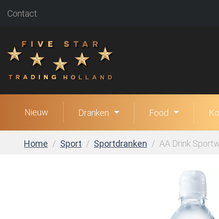
Contact
Nieuw
Dranken
Food
Ko
Home
Sport
Sportdranken
AA Drink Sportw