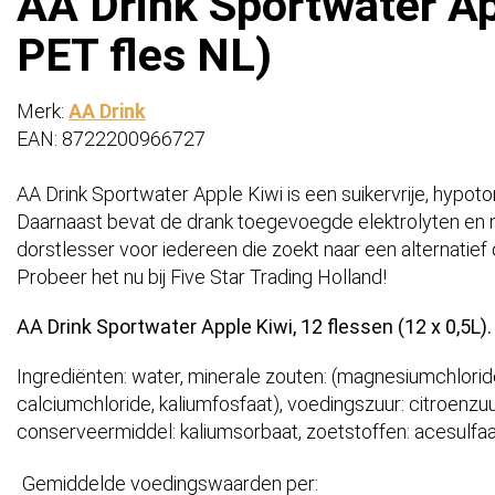
AA Drink Sportwater App
PET fles NL)
Merk:
AA Drink
EAN: 8722200966727
AA Drink Sportwater Apple Kiwi is een suikervrije, hypot
Daarnaast bevat de drank toegevoegde elektrolyten en 
dorstlesser voor iedereen die zoekt naar een alternatief 
Probeer het nu bij Five Star Trading Holland!
AA Drink Sportwater Apple Kiwi, 12 flessen (12 x 0,5L).
Ingrediënten: water, minerale zouten: (magnesiumchloride
calciumchloride, kaliumfosfaat), voedingszuur: citroenzuu
conserveermiddel: kaliumsorbaat, zoetstoffen: acesulfa
Gemiddelde voedingswaarden per: