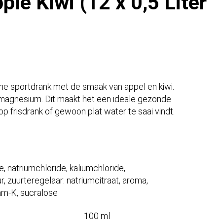
le Kiwi (12 x 0,5 Liter
one sportdrank met de smaak van appel en kiwi.
magnesium. Dit maakt het een ideale gezonde
op frisdrank of gewoon plat water te saai vindt.
, natriumchloride, kaliumchloride,
r, zuurteregelaar: natriumcitraat, aroma,
am-K, sucralose
100 ml