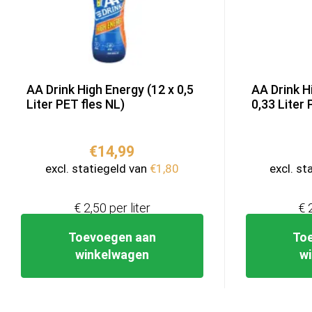
AA Drink High Energy (12 x 0,5
AA Drink H
Liter PET fles NL)
0,33 Liter 
€
14,99
excl. statiegeld van
€
1,80
excl. st
€ 2,50 per liter
€ 
Toevoegen aan
To
winkelwagen
w