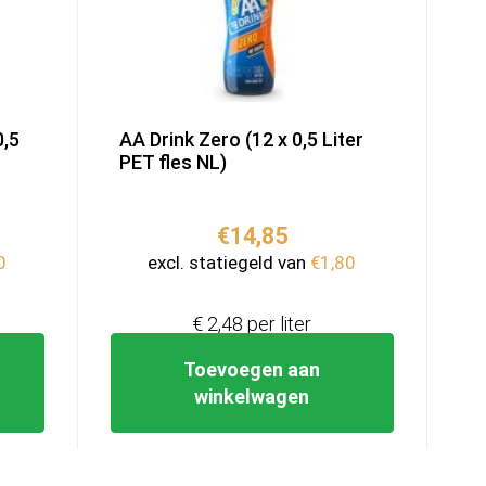
0,5
AA Drink Zero (12 x 0,5 Liter
PET fles NL)
€
14,85
0
excl. statiegeld van
€
1,80
€ 2,48 per liter
Toevoegen aan
winkelwagen