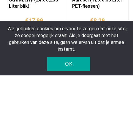
Liter blik)
PET-flessen)
€
17,99
€
8,29
excl. statiegeld van
excl. statiegeld van
We gebruiken cookies om ervoor te zorgen dat onze site
€
3,60
€
1,80
zo soepel mogelijk draait. Als je doorgaat met het
gebruiken van deze site, gaan we ervan uit dat je ermee
€ 3,19 per liter
€ 2,09 per liter
instemt.
OK
Toevoegen aan
Toevoegen aan
winkelwagen
winkelwagen