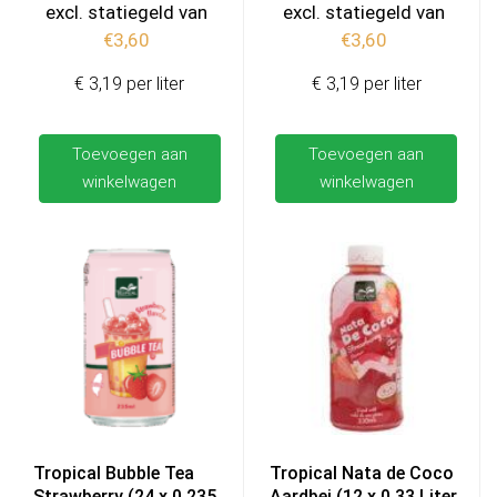
excl. statiegeld van
excl. statiegeld van
€
3,60
€
3,60
€ 3,19 per liter
€ 3,19 per liter
Toevoegen aan
Toevoegen aan
winkelwagen
winkelwagen
Tropical Bubble Tea
Tropical Nata de Coco
Strawberry (24 x 0,235
Aardbei (12 x 0,33 Liter