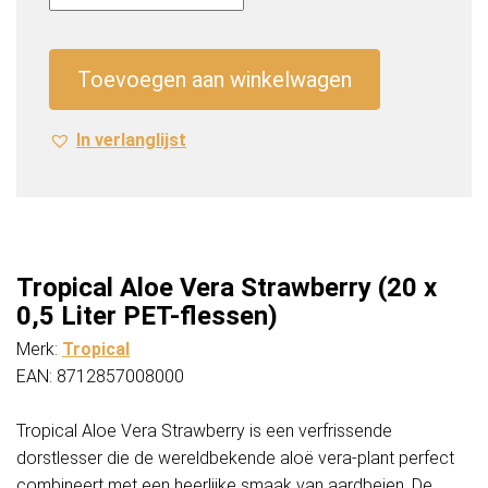
Vera
Strawberry
(20
Toevoegen aan winkelwagen
x
0,5
In verlanglijst
Liter
PET-
flessen)
aantal
Tropical Aloe Vera Strawberry (20 x
0,5 Liter PET-flessen)
Merk:
Tropical
EAN: 8712857008000
Tropical Aloe Vera Strawberry is een verfrissende
dorstlesser die de wereldbekende aloë vera-plant perfect
combineert met een heerlijke smaak van aardbeien. De