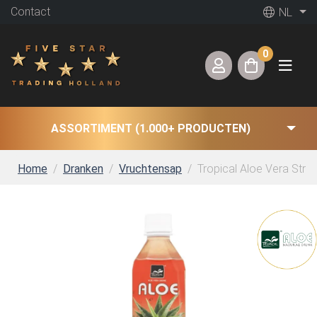
Contact
NL
0
ASSORTIMENT (1.000+ PRODUCTEN)
Home
Dranken
Vruchtensap
Tropical Aloe Vera Straw