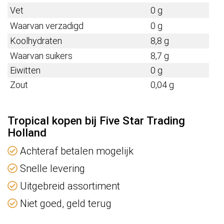
Vet
0 g
Waarvan verzadigd
0 g
Koolhydraten
8,8 g
Waarvan suikers
8,7 g
Eiwitten
0 g
Zout
0,04 g
Tropical kopen bij Five Star Trading
Holland
Achteraf betalen mogelijk
Snelle levering
Uitgebreid assortiment
Niet goed, geld terug