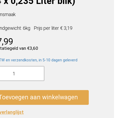
 x 0,235 Liter blik)
ensmaak
ndgewicht: 6kg
Prijs per
liter
€ 3,19
7,99
statiegeld van
€
3,60
BTW en verzendkosten, in 5-10 dagen geleverd
al
e
Toevoegen aan winkelwagen
 verlanglijst