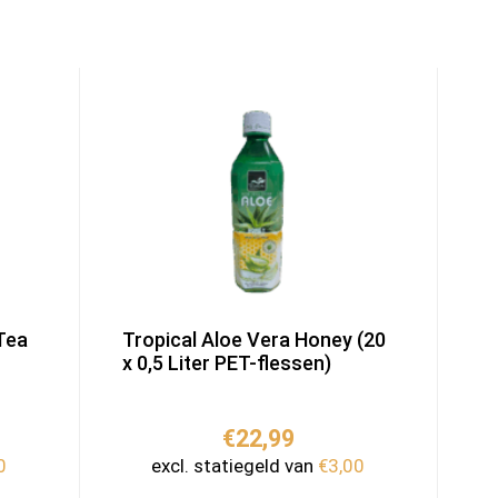
Tea
Tropical Aloe Vera Honey (20
x 0,5 Liter PET-flessen)
€
22,99
0
excl. statiegeld van
€
3,00