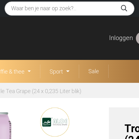
Inloggen
Sale
ffie & thee
Sport
e Tea Grape (24 x 0,235 Liter blik)
Tr