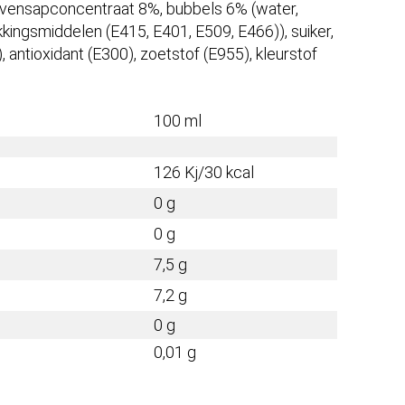
uivensapconcentraat 8%, bubbels 6% (water,
kkingsmiddelen (E415, E401, E509, E466)), suiker,
, antioxidant (E300), zoetstof (E955), kleurstof
100 ml
126 Kj/30 kcal
0 g
0 g
7,5 g
7,2 g
0 g
0,01 g