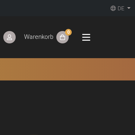
DE
0
n
Warenkorb