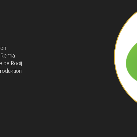
von
. Remia
e de Rooij
Produktion