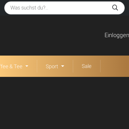
Einlogge
Sale
ffee & Tee
Sport