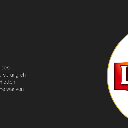
n des
rsprünglich
chotten
me war von