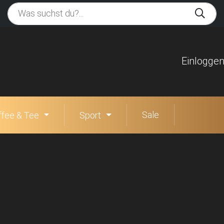
Einlogge
Sale
ffee & Tee
Sport