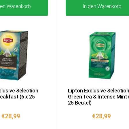
den Warenkorb
In den Warenkorb
clusive Selection
Lipton Exclusive Selectio
reakfast (6 x 25
Green Tea & Intense Mint 
25 Beutel)
€
28,99
€
28,99