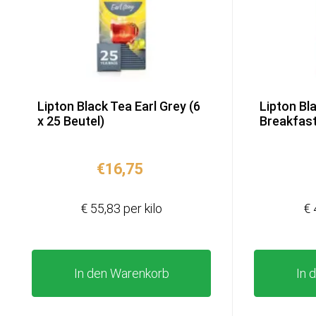
Lipton Black Tea Earl Grey (6
Lipton Bl
x 25 Beutel)
Breakfast
€
16,75
€ 55,83 per kilo
€ 
In den Warenkorb
In 