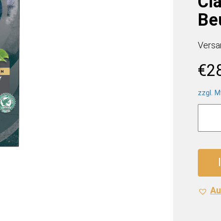
Cla
Be
Versa
€
2
zzgl. M
Lipton
Exclu
Selec
Classi
Earl
Grey
(6
Au
x
25
Beutel