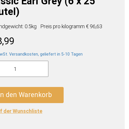
ssic Earl Grey (6 x 25
utel)
ndgewicht: 0.5kg
Preis pro
kilogramm
€ 96,63
8,99
wSt. Versandkosten, geliefert in 5-10 Tagen
sive
tion
c
In den Warenkorb
f der Wunschliste
)