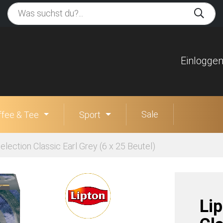
Einlogge
Sale
ffee & Tee
Sport
election Classic Earl Grey (6 x 25 Beutel)
Li