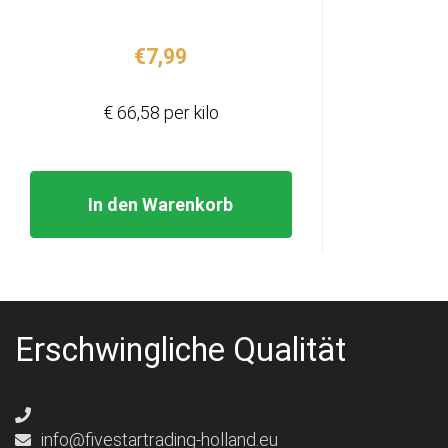
€
7,99
€ 66,58 per kilo
In den Warenkorb
Erschwingliche Qualität
info@fivestartrading-holland.eu