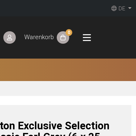
DE
0
n
Warenkorb
pton Exclusive Selection