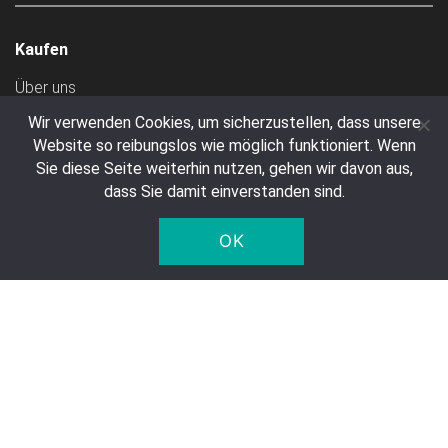
Kaufen
Über uns
Registrieren
Wir verwenden Cookies, um sicherzustellen, dass unsere
Website so reibungslos wie möglich funktioniert. Wenn
Zahlung
Sie diese Seite weiterhin nutzen, gehen wir davon aus,
Versandkosten
dass Sie damit einverstanden sind.
AGB
OK
Transport
Kundenservice
Kontakt
Häufig gestellte Fragen
Widerrufsrecht & Muster-Widerrufsformular
Privatsphäre und Datenschutz